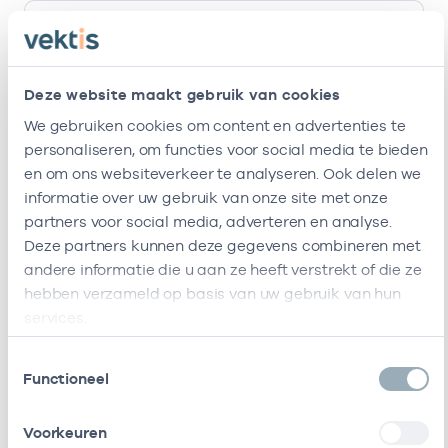
Ik ben werkzaam bij de volgende vestigingen
Naam
Zorgaanbod
AGB-code
Start
Deze website maakt gebruik van cookies
We gebruiken cookies om content en advertenties te
Colorful
-
18-01-2021
Verzorgenden
Nurses
personaliseren, om functies voor social media te bieden
B.v.
en om ons websiteverkeer te analyseren. Ook delen we
informatie over uw gebruik van onze site met onze
Ik ben werkzaam bij de volgende vestigingen
partners voor social media, adverteren en analyse.
Deze partners kunnen deze gegevens combineren met
Ik heb een arbeidsrelatie met
andere informatie die u aan ze heeft verstrekt of die ze
hebben verzameld op basis van uw gebruik van hun
Naam
Rol
AGB-code
Start
services.
Colorful
Vrijgevestigd
75753662
31-03-2025
Toestemmingsselectie
Nurses
(MTO
Functioneel
B.v.
getekend)
Voorkeuren
Ik heb een arbeidsrelatie met