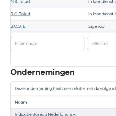
N.S. Tolud
In loondienst b
R.C. Tolud
In loondienst b
S.C.G. Eli
Eigenaar
Bij deze onderneming werken de volgende zorgverlener
Ondernemingen
Deze onderneming heeft een relatie met de volge
Naam
Indicatie Bureau Nederland B.v.