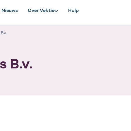
Nieuws
Over Vektis
Hulp
B.v.
 B.v.