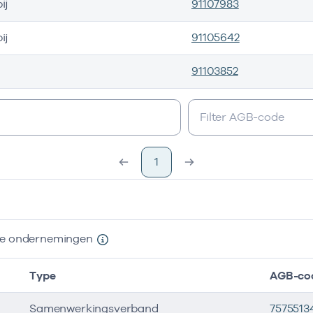
ij
91107983
ij
91105642
91103852
s
1
nde ondernemingen
Type
AGB-co
Samenwerkingsverband
7575513