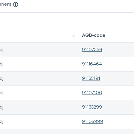
eners
AGB-code
ij
91107556
ij
91116464
ij
91133191
ij
91107100
ij
91133299
ij
91103999