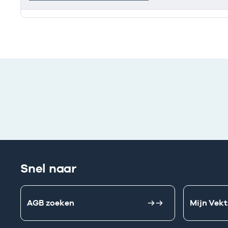
Deze onderneming heeft een relatie met de volgend
Snel naar
AGB zoeken
Mijn Vekt