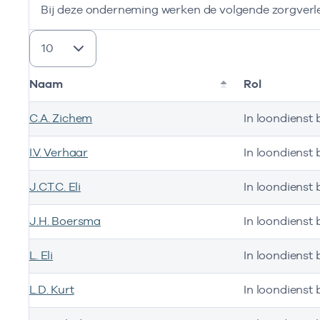
Bij deze onderneming werken de volgende zorgverl
resultaten weergeven
Naam
Rol
C.A. Zichem
In loondienst b
I.V. Verhaar
In loondienst b
J.C.T.C. Eli
In loondienst b
J.H. Boersma
In loondienst b
L. Eli
In loondienst b
L.D. Kurt
In loondienst b