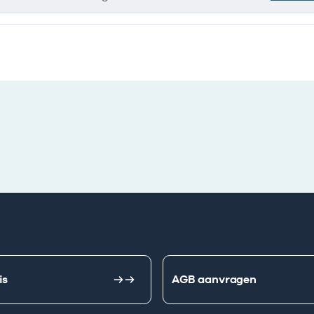
e ondernemingen
is
AGB aanvragen