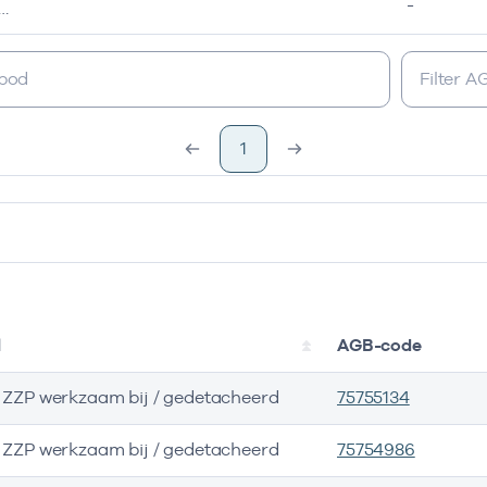
-
gkundigen niveau 6 of hoger
1
l
AGB-code
s ZZP werkzaam bij / gedetacheerd
75755134
s ZZP werkzaam bij / gedetacheerd
75754986