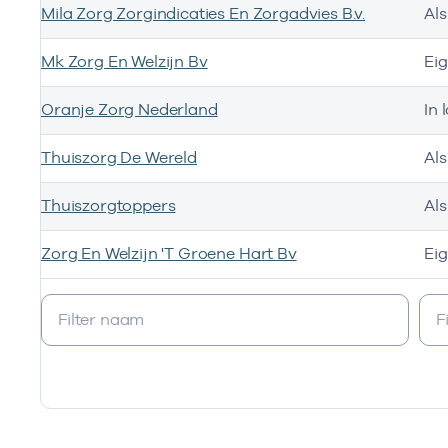
Mila Zorg Zorgindicaties En Zorgadvies B.v.
Al
Mk Zorg En Welzijn Bv
Ei
Oranje Zorg Nederland
In 
Thuiszorg De Wereld
Al
Thuiszorgtoppers
Al
Zorg En Welzijn 'T Groene Hart Bv
Ei
Ik heb een arbeidsrelatie met