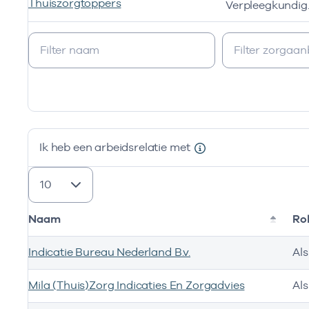
Thuiszorgtoppers
Verplee
Ik ben werkzaam bij de volgende vestigingen
Ik heb een arbeidsrelatie met
resultaten weergeven
Naam
Ro
Indicatie Bureau Nederland B.v.
Al
Mila (Thuis)Zorg Indicaties En Zorgadvies
Al