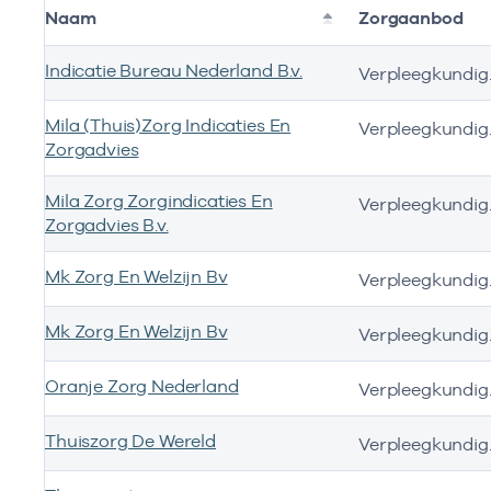
Naam
Zorgaanbod
Indicatie Bureau Nederland B.v.
Verplee
Mila (Thuis)Zorg Indicaties En
Verplee
Zorgadvies
Mila Zorg Zorgindicaties En
Verplee
Zorgadvies B.v.
Mk Zorg En Welzijn Bv
Verplee
Ves
Mk Zorg En Welzijn Bv
Verplee
Zo
Oranje Zorg Nederland
Verpleegkundige
Ver
6 o
Thuiszorg De Wereld
Verplee
Ver
6 o