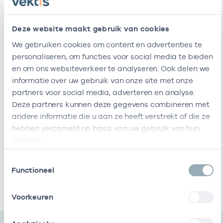
Naam
Zorgaanbod
AGB-code
Start
Colorful
-
27-01-2026
Deze website maakt gebruik van cookies
Verzorgenden
Nurses
We gebruiken cookies om content en advertenties te
B.v.
personaliseren, om functies voor social media te bieden
Ik ben werkzaam bij de volgende vestigingen
en om ons websiteverkeer te analyseren. Ook delen we
informatie over uw gebruik van onze site met onze
Ik heb een arbeidsrelatie met
partners voor social media, adverteren en analyse.
Deze partners kunnen deze gegevens combineren met
andere informatie die u aan ze heeft verstrekt of die ze
Naam
Rol
AGB-code
Start
Ei
hebben verzameld op basis van uw gebruik van hun
services.
Colorful
In
75753662
27-01-2026
Nurses
loondienst
Toestemmingsselectie
B.v.
bij
Functioneel
Ik heb een arbeidsrelatie met
Voorkeuren