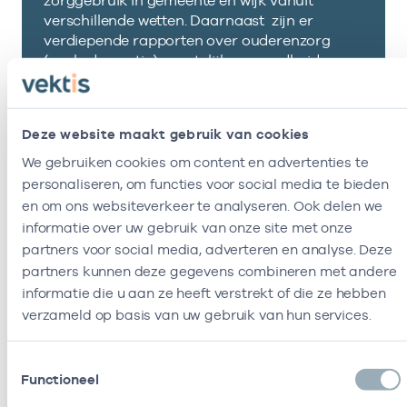
zorggebruik in gemeente en wijk vanuit
verschillende wetten. Daarnaast zijn er
verdiepende rapporten over ouderenzorg
(zoals dementie), geestelijke gezondheidszorg,
welzijn en preventie.
Werk je bij de gemeente en wil je ook gebruik
Deze website maakt gebruik van cookies
kunnen maken van de dashboards in de
Gemeentezorgspiegel maar is jouw gemeente
We gebruiken cookies om content en advertenties te
nog niet aangesloten neem dan contact met
personaliseren, om functies voor social media te bieden
ons op via
Gemeentezorgspiegel@vektis.nl
.
en om ons websiteverkeer te analyseren. Ook delen we
informatie over uw gebruik van onze site met onze
Is jouw gemeente al aangesloten maar zou je
partners voor social media, adverteren en analyse. Deze
graag wat meer uitleg willen ontvangen over
partners kunnen deze gegevens combineren met andere
het gebruik van de dasboards dan is het
informatie die u aan ze heeft verstrekt of die ze hebben
mogelijk om jezelf aanmelden voor één van
verzameld op basis van uw gebruik van hun services.
onze bijeenkomsten via onze website
www.vektis.nl/gemeentezorgspiegel.
Toestemmingsselectie
Functioneel