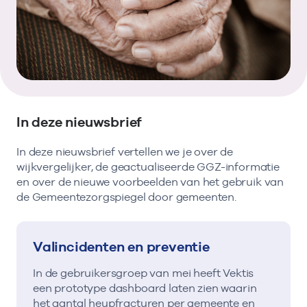
Bekijk eerst de veelgestelde vragen.
Kortdurende zorg
Bekijk het aanbod
Zoeken in AGB-register
Retourcodezoeker
Vind de actuele gegevens van een
Langdurige zorg
Naar hulp
zorgaanbieder of onderneming.
Zorg in de regio
Zoek nu
Gemeentezorgspiegel
In deze nieuwsbrief
In deze nieuwsbrief vertellen we je over de
wijkvergelijker, de geactualiseerde GGZ-informatie
en over de nieuwe voorbeelden van het gebruik van
Op zoek naar een rapport?
de Gemeentezorgspiegel door gemeenten.
Bekijk de openbare rapporten per thema of
log in voor de besloten rapporten op
Zorgprisma.nl.
Valincidenten en preventie
In de gebruikersgroep van mei heeft Vektis
Naar openbare rapporten
een prototype dashboard laten zien waarin
het aantal heupfracturen per gemeente en