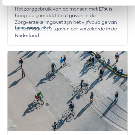
Ernstig psychiatrische aandoeningen (EPA).
Het zorggebruik van de mensen met EPA is
hoog: de gemiddelde uitgaven in de
Zorgverzekeringswet zijn het vijfvoudige van
Lees meer
de gemiddelde uitgaven per verzekerde in de
Nederland.