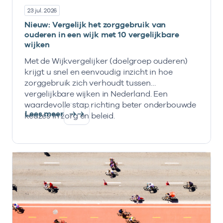
23 jul. 2026
Nieuw: Vergelijk het zorggebruik van
ouderen in een wijk met 10 vergelijkbare
wijken
Met de Wijkvergelijker (doelgroep ouderen)
krijgt u snel en eenvoudig inzicht in hoe
zorggebruik zich verhoudt tussen
vergelijkbare wijken in Nederland. Een
waardevolle stap richting beter onderbouwde
Lees meer
keuzes in zorg en beleid.