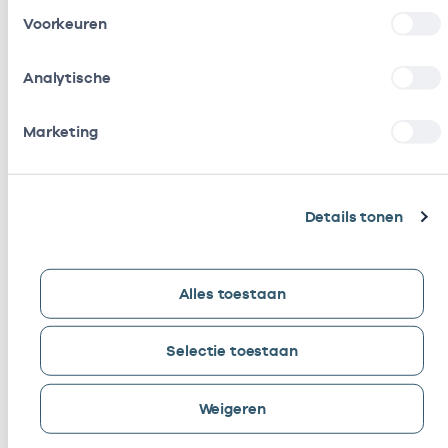
Gerelateerde artikelen
Voorkeuren
Analytische
Marketing
Details tonen
Alles toestaan
Selectie toestaan
04 aug. 2026
Nieuw dashboard: zorggebruik ernstig
psychiatrische aandoeningen (EPA)
Weigeren
Nederland telt bijna 220.000 mensen met