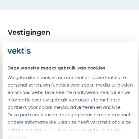
Vestigingen
Deze onderneming heeft de volgende
vestigingen
Deze website maakt gebruik van cookies
We gebruiken cookies om content en advertenties te
Naam
Adres
AGB-code
personaliseren, om functies voor social media te bieden
en om ons websiteverkeer te analyseren. Ook delen we
Huisartsenpraktijk
Herengracht
-
01-
informatie over uw gebruik van onze site met onze
Herengracht B.v.
160
partners voor social media, adverteren en analyse.
1016BN
Deze partners kunnen deze gegevens combineren met
Amsterdam
andere informatie die u aan ze heeft verstrekt of die ze
Deze onderneming heeft de volgende vestigingen
hebben verzameld op basis van uw gebruik van hun
Zorgverleners
services.