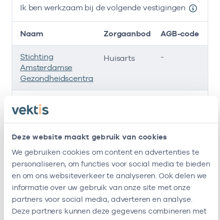
Ik ben werkzaam bij de volgende vestigingen
Naam
Zorgaanbod
AGB-code
Stichting
-
01
Huisarts
Amsterdamse
Gezondheidscentra
Roha B.v.
-
0
Huisarts
Dekeukeleire
-
01
Huisarts
Deze website maakt gebruik van cookies
Huisartsenpraktijk
-
01
Huisarts
We gebruiken cookies om content en advertenties te
Herengracht B.v.
personaliseren, om functies voor social media te bieden
en om ons websiteverkeer te analyseren. Ook delen we
Ik ben werkzaam bij de volgende vestigingen
informatie over uw gebruik van onze site met onze
partners voor social media, adverteren en analyse.
Ik heb een arbeidsrelatie met
Deze partners kunnen deze gegevens combineren met