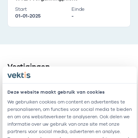
Start
Einde
01-01-2025
-
Vestigingen
Deze onderneming heeft de volgende
vestigingen
Deze website maakt gebruik van cookies
We gebruiken cookies om content en advertenties te
personaliseren, om functies voor social media te bieden
Naam
Adres
AGB-code
Start
en om ons websiteverkeer te analyseren. Ook delen we
informatie over uw gebruik van onze site met onze
Vergeer-
Hoofdweg
-
20-10-2022
partners voor social media, adverteren en analyse.
Dekoning
176H