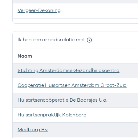
Vergeer-Dekoning
Ik ben werkzaam bij de volgende vestigingen
Ik heb een arbeidsrelatie met
Naam
Stichting Amsterdamse Gezondheidscentra
Cooperatie Huisartsen Amsterdam Groot-Zuid
Huisartsencoöperatie De Baarsjes U.a.
Huisartsenpraktijk Kolenberg
Medtzorg B.v.