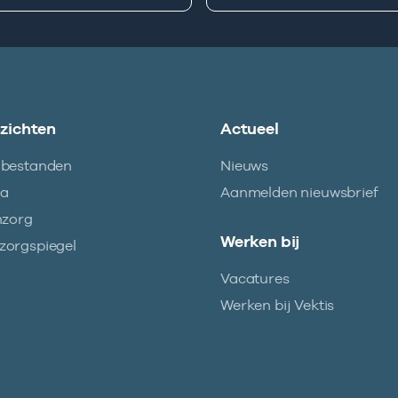
nzichten
Actueel
abestanden
Nieuws
ma
Aanmelden nieuwsbrief
nzorg
Werken bij
orgspiegel
Vacatures
Werken bij Vektis