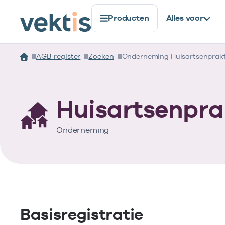
Producten
Alles voor
AGB-register
Zoeken
Onderneming Huisartsenprakti
Huisartsenpra
Onderneming
Basisregistratie