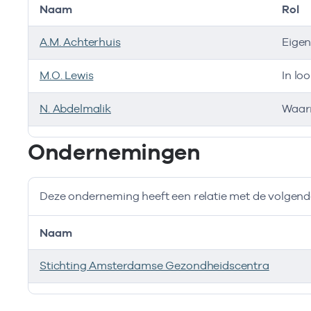
Naam
Rol
A.M. Achterhuis
Eige
M.O. Lewis
In lo
N. Abdelmalik
Waar
Bij deze onderneming werken de volgende zorgverlen
Ondernemingen
Deze onderneming heeft een relatie met de volge
Naam
Stichting Amsterdamse Gezondheidscentra
Deze onderneming heeft een relatie met de volgend