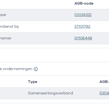
AGB-code
naar
01024322
ondienst bij
57101792
nemer
01106448
ers
nde ondernemingen
Type
AGB-
Samenwerkingsverband
5353
e ondernemingen