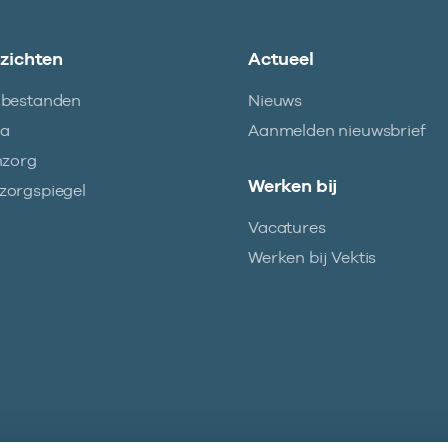
nzichten
Actueel
abestanden
Nieuws
ma
Aanmelden nieuwsbrief
nzorg
Werken bij
orgspiegel
Vacatures
Werken bij Vektis