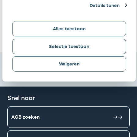
Rivierenbuurt
Details tonen
Huisartsenpraktijk
Eigenaar
01010389
01
Rivierenbuurt
Alles toestaan
Ik heb een arbeidsrelatie met
Selectie toestaan
Weigeren
Snel naar
AGB zoeken