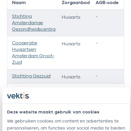
Naam
Zorgaanbod
AGB-code
Stichting
-
01
Huisarts
Amsterdamse
Gezondheidscentra
Cooperatie
-
01
Huisarts
Huisartsen
Amsterdam Groot-
Zuid
Stichting Gezzuid
-
01
Huisarts
Huisartsenpraktijk
-
01
Huisarts
Rivierenbuurt
Huisartsenpraktijk
-
01
Huisarts
Deze website maakt gebruik van cookies
Rivierenbuurt
We gebruiken cookies om content en advertenties te
Ik ben werkzaam bij de volgende vestigingen
personaliseren, om functies voor social media te bieden