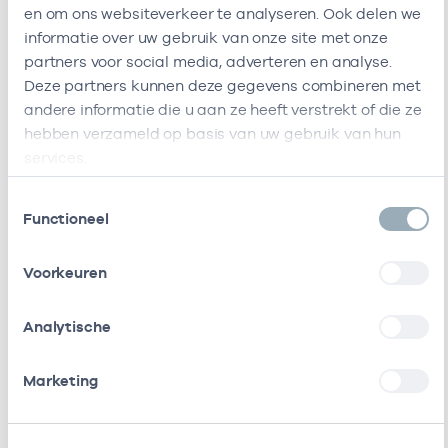
en om ons websiteverkeer te analyseren. Ook delen we
Ik heb een arbeidsrelatie met
informatie over uw gebruik van onze site met onze
partners voor social media, adverteren en analyse.
Deze partners kunnen deze gegevens combineren met
Naam
Rol
AGB-code
andere informatie die u aan ze heeft verstrekt of die ze
hebben verzameld op basis van uw gebruik van hun
Stichting
Vrijgevestigd
53530042
01
services.
Amsterdamse
(MTO
Gezondheidscentra
getekend)
Toestemmingsselectie
Functioneel
Cooperatie
Vrijgevestigd
53530073
0
Huisartsen
(MTO
Amsterdam Groot-
getekend)
Voorkeuren
Zuid
Analytische
Stichting Gezzuid
Vrijgevestigd
53530417
0
(MTO
Marketing
getekend)
Huisartsenpraktijk
Eigenaar
01057853
0