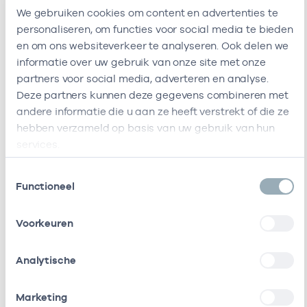
zorgverleners
We gebruiken cookies om content en advertenties te
personaliseren, om functies voor social media te bieden
en om ons websiteverkeer te analyseren. Ook delen we
informatie over uw gebruik van onze site met onze
Naam
Rol
AGB-code
Start
partners voor social media, adverteren en analyse.
Deze partners kunnen deze gegevens combineren met
H.H.
Eigenaar
01006872
26-04-2023
Hofstee
andere informatie die u aan ze heeft verstrekt of die ze
hebben verzameld op basis van uw gebruik van hun
R.F.C.N.
Als ZZP
01104504
01-05-2023
services.
Snijders
werkzaam bij
/
Toestemmingsselectie
Functioneel
gedetacheerd
Bij deze onderneming werken de volgende zorgverlener
Voorkeuren
Ondernemingen
Analytische
Deze onderneming heeft een relatie met de
volgende ondernemingen
Marketing