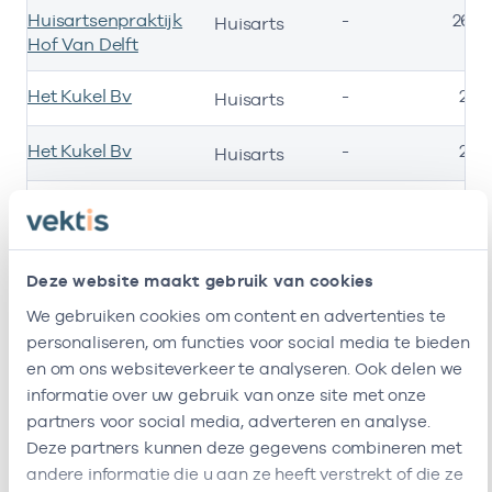
Huisartsenpraktijk
-
26-0
Huisarts
Hof Van Delft
Het Kukel Bv
-
21-
Huisarts
Het Kukel Bv
-
21-
Huisarts
Ik ben werkzaam bij de volgende vestigingen
Deze website maakt gebruik van cookies
We gebruiken cookies om content en advertenties te
Ik heb een arbeidsrelatie met
personaliseren, om functies voor social media te bieden
en om ons websiteverkeer te analyseren. Ook delen we
Naam
Rol
AGB-code
informatie over uw gebruik van onze site met onze
partners voor social media, adverteren en analyse.
Zorggroep Eerste
Vrijgevestigd
53530227
Deze partners kunnen deze gegevens combineren met
Lijn Chronische
(MTO
andere informatie die u aan ze heeft verstrekt of die ze
Zorg B.v.
getekend)