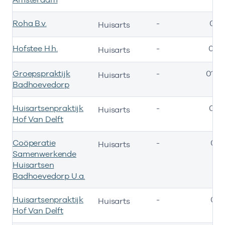
Roha B.v.
-
01-
Huisarts
Hofstee H.h.
-
01-
Huisarts
Groepspraktijk
-
01-0
Huisarts
Badhoevedorp
Huisartsenpraktijk
-
01-
Huisarts
Hof Van Delft
Coöperatie
-
01-
Huisarts
Samenwerkende
Huisartsen
Badhoevedorp U.a.
Huisartsenpraktijk
-
01-
Huisarts
Hof Van Delft