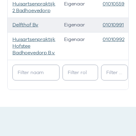
Huisartsenpraktijk
Eigenaar
01010559
2
2 Badhoevedorp
Delfthof Bv
Eigenaar
01010991
Huisartsenpraktijk
Eigenaar
01010992
Hofstee
Badhoevedorp B.v.
Ik heb een arbeidsrelatie met