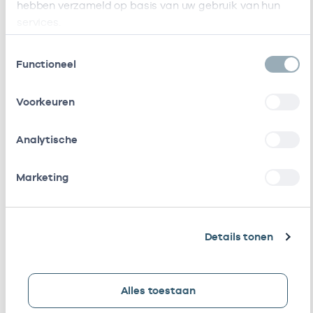
hebben verzameld op basis van uw gebruik van hun
(Ketenzorg)
services.
Stichting
Vrijgevestigd
53530042
Toestemmingsselectie
Amsterdamse
(MTO
Functioneel
Gezondheidscentra
getekend)
Voorkeuren
Hadoks Acute Zorg
Vrijgevestigd
21210007
B.v.
(MTO
getekend)
Analytische
Stichting
Vrijgevestigd
21210036
Marketing
Huisartsenposten
(MTO
Amsterdam
getekend)
Roha B.v.
Vrijgevestigd
53530328
Details tonen
(MTO
getekend)
Alles toestaan
Hofstee H.h.
Eigenaar
01051796