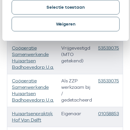
Selectie toestaan
Groepspraktijk
Eigenaar
01057520
0
Badhoevedorp
Weigeren
Huisartsenpraktijk
Eigenaar
01058648
Hof Van Delft
Coöperatie
Vrijgevestigd
53533075
Samenwerkende
(MTO
Huisartsen
getekend)
Badhoevedorp U.a.
Coöperatie
Als ZZP
53533075
Samenwerkende
werkzaam bij
Huisartsen
/
Badhoevedorp U.a.
gedetacheerd
Huisartsenpraktijk
Eigenaar
01058853
Hof Van Delft