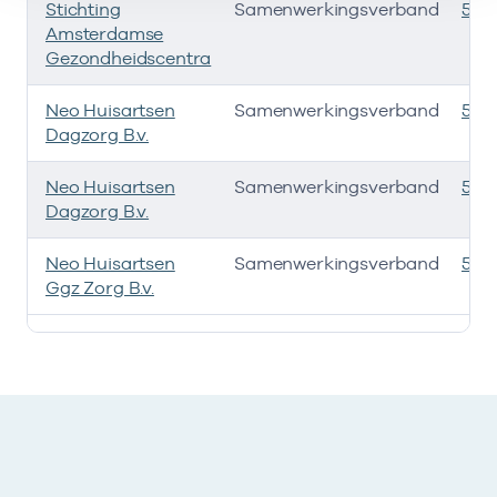
Stichting
Samenwerkingsverband
535
Amsterdamse
Gezondheidscentra
Neo Huisartsen
Samenwerkingsverband
535
Dagzorg B.v.
Neo Huisartsen
Samenwerkingsverband
535
Dagzorg B.v.
Neo Huisartsen
Samenwerkingsverband
535
Ggz Zorg B.v.
Deze onderneming heeft een relatie met de volgende 