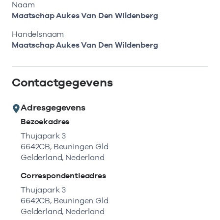
Bekijk eerst de veelgestelde vragen.
Kortdurende zorg
Naam
Bekijk het aanbod
Zoeken in AGB-register
Maatschap Aukes Van Den Wildenberg
Retourcodezoeker
Vind de actuele gegevens van een
Langdurige zorg
Handelsnaam
Naar hulp
zorgaanbieder of onderneming.
Maatschap Aukes Van Den Wildenberg
Zorg in de regio
Zoek nu
Contactgegevens
Gemeentezorgspiegel
Adresgegevens
Bezoekadres
Op zoek naar een rapport?
Thujapark 3
6642CB, Beuningen Gld
Bekijk de openbare rapporten per thema of
Gelderland, Nederland
log in voor de besloten rapporten op
Zorgprisma.nl.
Correspondentieadres
Thujapark 3
6642CB, Beuningen Gld
Naar openbare rapporten
Gelderland, Nederland