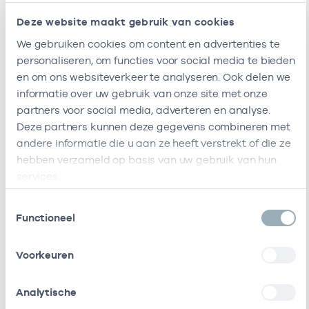
Maatschap
Thujapark
-
05-01-1988
Aukes Van
3
Deze website maakt gebruik van cookies
Den
6642CB
We gebruiken cookies om content en advertenties te
Wildenberg
Beuningen
personaliseren, om functies voor social media te bieden
Gld
en om ons websiteverkeer te analyseren. Ook delen we
Deze onderneming heeft de volgende vestigingen
informatie over uw gebruik van onze site met onze
Zorgverleners
partners voor social media, adverteren en analyse.
Deze partners kunnen deze gegevens combineren met
andere informatie die u aan ze heeft verstrekt of die ze
Bij deze onderneming werken de volgende
hebben verzameld op basis van uw gebruik van hun
zorgverleners
services.
Toestemmingsselectie
Functioneel
Naam
Rol
AGB-code
Start
A.A. Matser
Eigenaar
01020396
01-04-1998
Voorkeuren
G.P.K.
Eigenaar
01004871
05-01-1988
Analytische
Adriaansens