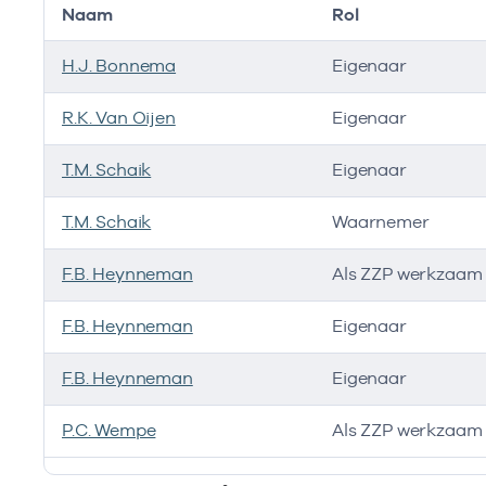
Naam
Rol
H.J. Bonnema
Eigenaar
R.K. Van Oijen
Eigenaar
T.M. Schaik
Eigenaar
T.M. Schaik
Waarnemer
F.B. Heynneman
Als ZZP werkzaam 
F.B. Heynneman
Eigenaar
F.B. Heynneman
Eigenaar
P.C. Wempe
Als ZZP werkzaam 
Bij deze onderneming werken de volgende zorgverlen