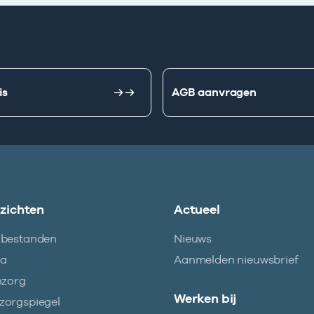
is
AGB aanvragen
nzichten
Actueel
abestanden
Nieuws
ma
Aanmelden nieuwsbrief
nzorg
Werken bij
orgspiegel