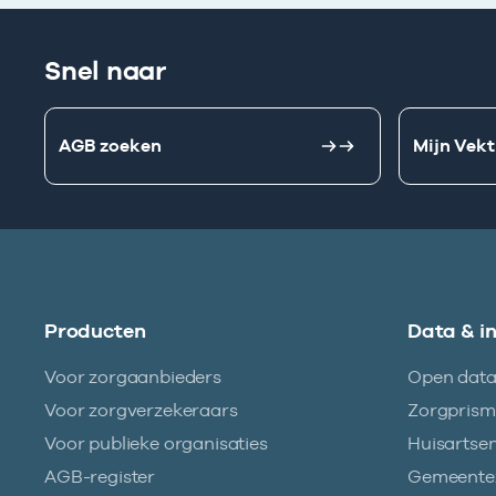
Snel naar
AGB zoeken
Mijn Vekt
Producten
Data & i
Voor zorgaanbieders
Open dat
Voor zorgverzekeraars
Zorgpris
Voor publieke organisaties
Huisartse
AGB-register
Gemeentez