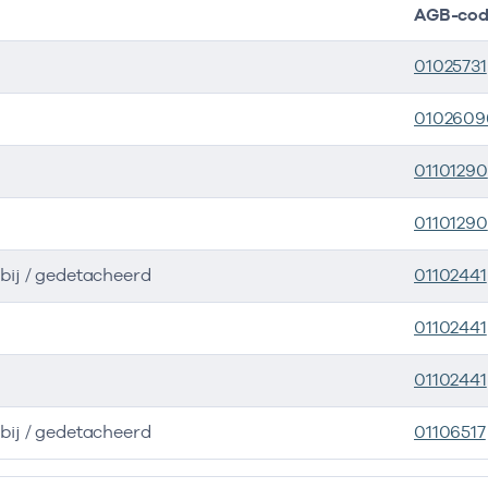
AGB-co
01025731
0102609
01101290
01101290
bij / gedetacheerd
01102441
01102441
01102441
bij / gedetacheerd
01106517
ers