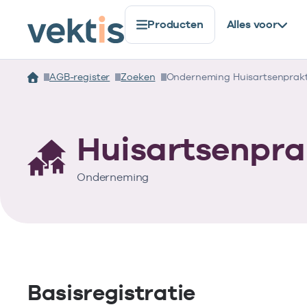
Producten
Alles voor
AGB-register
Zoeken
Onderneming Huisartsenprakti
Huisartsenprak
Onderneming
Basisregistratie