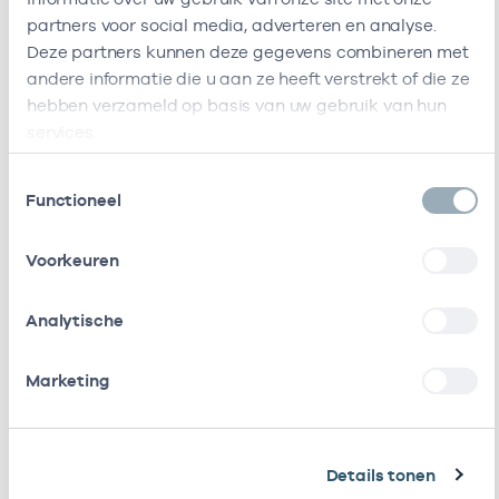
partners voor social media, adverteren en analyse.
Ik heb een arbeidsrelatie met
Deze partners kunnen deze gegevens combineren met
andere informatie die u aan ze heeft verstrekt of die ze
Naam
Rol
AGB-code
hebben verzameld op basis van uw gebruik van hun
services.
Stichting
Vrijgevestigd
53530042
01
Amsterdamse
(MTO
Toestemmingsselectie
Gezondheidscentra
getekend)
Functioneel
Cooperatie
Vrijgevestigd
53530073
01
Voorkeuren
Huisartsen
(MTO
Amsterdam Groot-
getekend)
Zuid
Analytische
Stichting Gezzuid
Vrijgevestigd
53530417
0
Marketing
(MTO
getekend)
Huisartsenpraktijk
Eigenaar
01057713
01
Details tonen
Vrijheidslaan