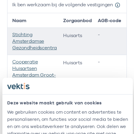
Ik ben werkzaam bij de volgende vestigingen
Naam
Zorgaanbod
AGB-code
Stichting
-
01
Huisarts
Amsterdamse
Gezondheidscentra
Cooperatie
-
01
Huisarts
Huisartsen
Amsterdam Groot-
Zuid
Stichting Gezzuid
-
01
Huisarts
Deze website maakt gebruik van cookies
Huisartsenpraktijk
-
01
Huisarts
We gebruiken cookies om content en advertenties te
Vrijheidslaan
personaliseren, om functies voor social media te bieden
en om ons websiteverkeer te analyseren. Ook delen we
Ik ben werkzaam bij de volgende vestigingen
informatie over uw gebruik van onze site met onze