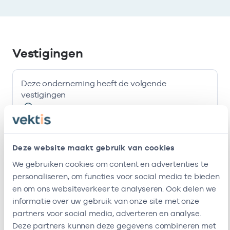
Vestigingen
Deze onderneming heeft de volgende
vestigingen
Naam
Adres
AGB-code
Deze website maakt gebruik van cookies
Huisartsenpraktijk
Burgemeester
-
01
We gebruiken cookies om content en advertenties te
Lioen
Postweg 5B
personaliseren, om functies voor social media te bieden
1121JA
en om ons websiteverkeer te analyseren. Ook delen we
Landsmeer
informatie over uw gebruik van onze site met onze
Deze onderneming heeft de volgende vestigingen
partners voor social media, adverteren en analyse.
Zorgverleners
Deze partners kunnen deze gegevens combineren met