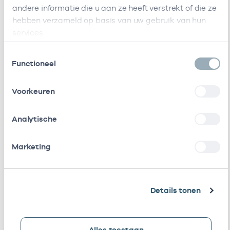
andere informatie die u aan ze heeft verstrekt of die ze
hebben verzameld op basis van uw gebruik van hun
Bij deze onderneming werken de volgende
services.
zorgverleners
Toestemmingsselectie
Functioneel
Naam
Rol
AGB-code
Start
Voorkeuren
C.J.M.
Als ZZP
01007948
07-04-2019
Melcherts
werkzaam bij
Analytische
/
gedetacheerd
Marketing
C.Y.M.
Eigenaar
01020517
01-04-2012
Lioen
Details tonen
C.
Waarnemer
01100916
27-01-2021
Lauppe
Bij deze onderneming werken de volgende zorgverlener
Alles toestaan