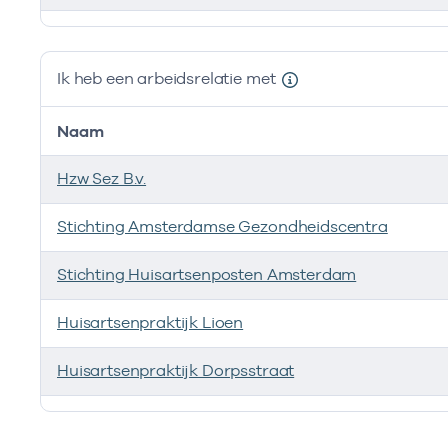
Ik ben werkzaam bij de volgende vestigingen
Ik heb een arbeidsrelatie met
Naam
Hzw Sez B.v.
Stichting Amsterdamse Gezondheidscentra
Stichting Huisartsenposten Amsterdam
Huisartsenpraktijk Lioen
Huisartsenpraktijk Dorpsstraat
Ik heb een arbeidsrelatie met