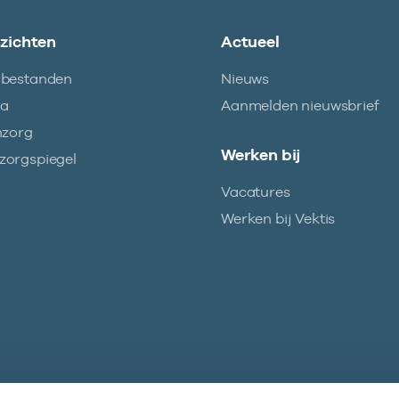
nzichten
Actueel
abestanden
Nieuws
ma
Aanmelden nieuwsbrief
nzorg
Werken bij
orgspiegel
Vacatures
Werken bij Vektis