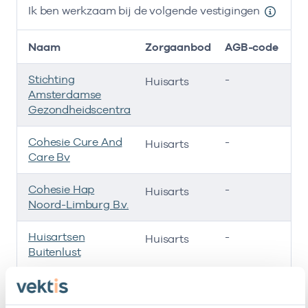
Ik ben werkzaam bij de volgende vestigingen
Naam
Zorgaanbod
AGB-code
Stichting
-
0
Huisarts
Amsterdamse
Gezondheidscentra
Cohesie Cure And
-
Huisarts
Care Bv
Cohesie Hap
-
01
Huisarts
Noord-Limburg B.v.
Huisartsen
-
01
Huisarts
Buitenlust
Provico B.v.
-
01
Huisarts