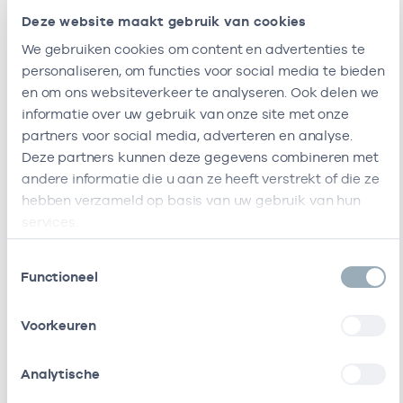
Midas Noord-
-
0
Huisarts
Deze website maakt gebruik van cookies
Limburg B.v.
We gebruiken cookies om content en advertenties te
Ik ben werkzaam bij de volgende vestigingen
personaliseren, om functies voor social media te bieden
en om ons websiteverkeer te analyseren. Ook delen we
Ik heb een arbeidsrelatie met
informatie over uw gebruik van onze site met onze
partners voor social media, adverteren en analyse.
Naam
Rol
AGB-code
Deze partners kunnen deze gegevens combineren met
andere informatie die u aan ze heeft verstrekt of die ze
Stichting
Vrijgevestigd
53530042
0
hebben verzameld op basis van uw gebruik van hun
Amsterdamse
(MTO
services.
Gezondheidscentra
getekend)
Toestemmingsselectie
Functioneel
Cohesie Cure And
Vrijgevestigd
53530094
Care Bv
(MTO
getekend)
Voorkeuren
Cohesie Hap
Vrijgevestigd
21210022
01
Analytische
Noord-Limburg B.v.
(MTO
getekend)