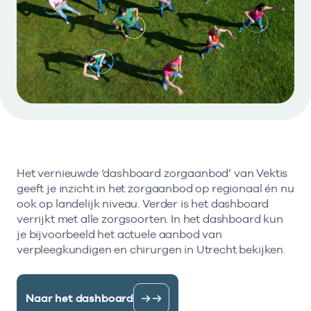
Bekijk eerst de veelgestelde vragen.
Kortdurende zorg
Bekijk het aanbod
Zoeken in AGB-register
Retourcodezoeker
Vind de actuele gegevens van een
Langdurige zorg
Naar hulp
zorgaanbieder of onderneming.
Zorg in de regio
Zoek nu
Gemeentezorgspiegel
Het vernieuwde ‘dashboard zorgaanbod’ van Vektis
Op zoek naar een rapport?
geeft je inzicht in het zorgaanbod op regionaal én nu
ook op landelijk niveau. Verder is het dashboard
Bekijk de openbare rapporten per thema of
verrijkt met alle zorgsoorten. In het dashboard kun
log in voor de besloten rapporten op
je bijvoorbeeld het actuele aanbod van
Zorgprisma.nl.
verpleegkundigen en chirurgen in Utrecht bekijken.
Naar openbare rapporten
Naar het dashboard