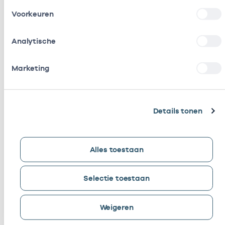
Voorkeuren
Meer klantverhalen
Analytische
Marketing
Details tonen
Alles toestaan
Selectie toestaan
21 aug. 2024
GGZ-informatie Gemeentezorgspiegel
Weigeren
ingezet voor Datawerkplaats mentale
gezondheid