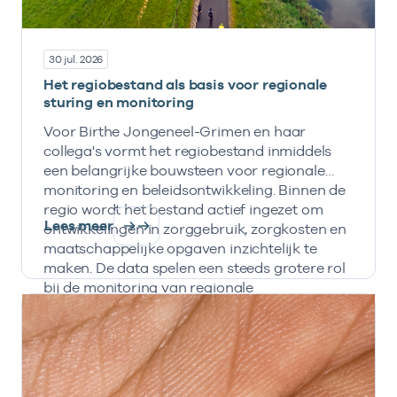
30 jul. 2026
Het regiobestand als basis voor regionale
sturing en monitoring
Voor Birthe Jongeneel-Grimen en haar
collega's vormt het regiobestand inmiddels
een belangrijke bouwsteen voor regionale
monitoring en beleidsontwikkeling. Binnen de
regio wordt het bestand actief ingezet om
Lees meer
ontwikkelingen in zorggebruik, zorgkosten en
maatschappelijke opgaven inzichtelijk te
maken. De data spelen een steeds grotere rol
bij de monitoring van regionale
transformatieopgaven en de inzet van IZA- en
AZWA-middelen.