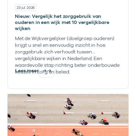
23 jul. 2026
Nieuw: Vergelijk het zorggebruik van
ouderen in een wijk met 10 vergelijkbare
wijken
Met de Wijkvergelijker (doelgroep ouderen)
krijgt u snel en eenvoudig inzicht in hoe
zorggebruik zich verhoudt tussen
vergelijkbare wijken in Nederland. Een
waardevolle stap richting beter onderbouwde
Lees meer
keuzes in zorg en beleid.