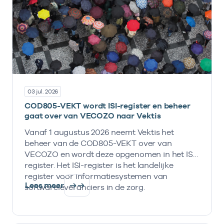
03 jul. 2026
COD805-VEKT wordt ISI-register en beheer
gaat over van VECOZO naar Vektis
Vanaf 1 augustus 2026 neemt Vektis het
beheer van de COD805-VEKT over van
VECOZO en wordt deze opgenomen in het ISI-
register. Het ISI-register is het landelijke
register voor informatiesystemen van
Lees meer
softwareleveranciers in de zorg.