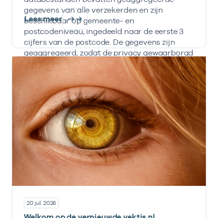
gegevens van alle verzekerden en zijn
Lees meer
beschikbaar op gemeente- en
postcodeniveau, ingedeeld naar de eerste 3
cijfers van de postcode. De gegevens zijn
geaggregeerd, zodat de privacy gewaarborgd
is en informatie nooit herleidbaar is naar
individuele personen, zorgverzekeraars en
zorginstellingen.
20 jul. 2026
Welkom op de vernieuwde vektis.nl