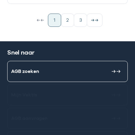
1
2
3
Snel naar
AGB zoeken
Mijn Vektis
AGB aanvragen