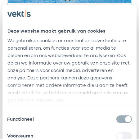
20 apr. 2026
Nieuwe versie Praktijkspiegel huisartsen live
Deze website maakt gebruik van cookies
Vektis heeft een nieuwe versie van de
Praktijkspiegel voor huisartsen live gezet. De
We gebruiken cookies om content en advertenties te
nieuwe Praktijkspiegel is gebruiksvriendelijker,
personaliseren, om functies voor social media te
geeft sneller inzicht in zorgkosten en trends
bieden en om ons websiteverkeer te analyseren. Ook
over de jaren heen.
delen we informatie over uw gebruik van onze site met
Lees meer
onze partners voor social media, adverteren en
analyse. Deze partners kunnen deze gegevens
combineren met andere informatie die u aan ze heeft
verstrekt of die ze hebben verzameld op basis van uw
gebruik van hun services.
Toestemmingsselectie
Functioneel
Voorkeuren