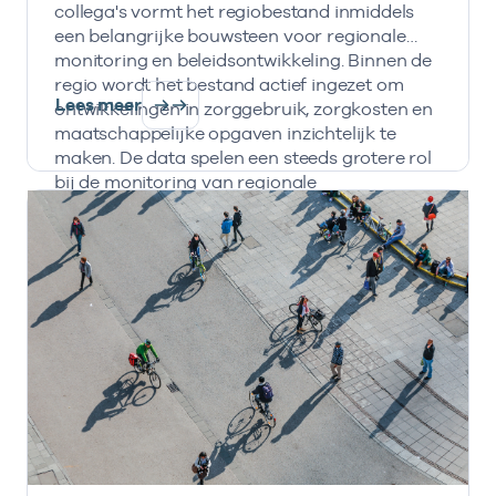
collega's vormt het regiobestand inmiddels
een belangrijke bouwsteen voor regionale
monitoring en beleidsontwikkeling. Binnen de
regio wordt het bestand actief ingezet om
Lees meer
ontwikkelingen in zorggebruik, zorgkosten en
maatschappelijke opgaven inzichtelijk te
maken. De data spelen een steeds grotere rol
bij de monitoring van regionale
transformatieopgaven en de inzet van IZA- en
AZWA-middelen.