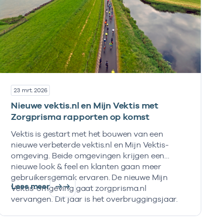
23 mrt. 2026
Nieuwe vektis.nl en Mijn Vektis met
Zorgprisma rapporten op komst
Vektis is gestart met het bouwen van een
nieuwe verbeterde vektis.nl en Mijn Vektis-
omgeving. Beide omgevingen krijgen een
nieuwe look & feel en klanten gaan meer
gebruikersgemak ervaren. De nieuwe Mijn
Lees meer
Vektis-omgeving gaat zorgprisma.nl
vervangen. Dit jaar is het overbruggingsjaar.