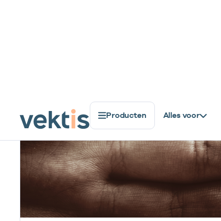
gekregen, ook de dashboards van Vektis zijn
vernieuwd. Dit komt door de overstap naar
Power BI: de data- en visualisatie applicatie van
Microsoft.
Lees meer