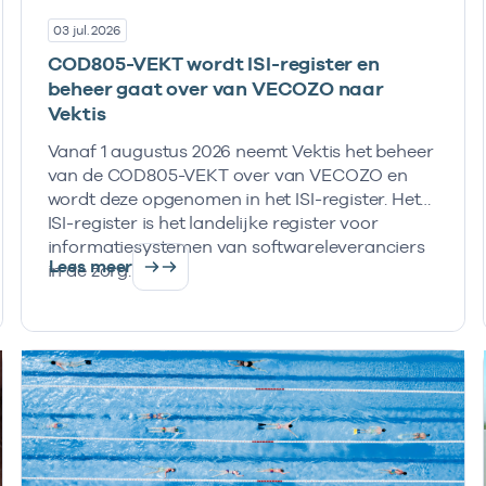
03 jul. 2026
COD805-VEKT wordt ISI-register en
beheer gaat over van VECOZO naar
Vektis
Vanaf 1 augustus 2026 neemt Vektis het beheer
van de COD805-VEKT over van VECOZO en
wordt deze opgenomen in het ISI-register. Het
ISI-register is het landelijke register voor
informatiesystemen van softwareleveranciers
Lees meer
in de zorg.