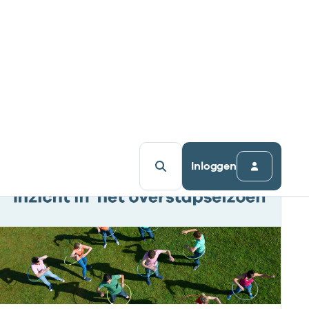
doel voor ogen: onze klanten nóg beter
ondersteunen in hun dagelijkse werk.
Lees meer