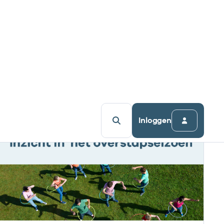
doel voor ogen: onze klanten nóg beter
ondersteunen in hun dagelijkse werk.
Lees meer