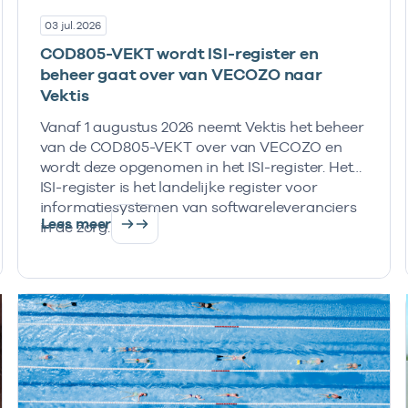
03 jul. 2026
COD805-VEKT wordt ISI-register en
beheer gaat over van VECOZO naar
Vektis
Vanaf 1 augustus 2026 neemt Vektis het beheer
van de COD805-VEKT over van VECOZO en
wordt deze opgenomen in het ISI-register. Het
ISI-register is het landelijke register voor
informatiesystemen van softwareleveranciers
Lees meer
in de zorg.