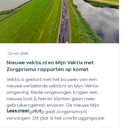
23 mrt. 2026
Nieuwe vektis.nl en Mijn Vektis met
Zorgprisma rapporten op komst
Vektis is gestart met het bouwen van een
nieuwe verbeterde vektis.nl en Mijn Vektis-
omgeving. Beide omgevingen krijgen een
nieuwe look & feel en klanten gaan meer
gebruikersgemak ervaren. De nieuwe Mijn
Lees meer
Vektis-omgeving gaat zorgprisma.nl
vervangen. Dit jaar is het overbruggingsjaar.