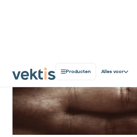
gekregen, ook de dashboards van Vektis zijn
vernieuwd. Dit komt door de overstap naar
Power BI: de data- en visualisatie applicatie van
Microsoft.
Lees meer