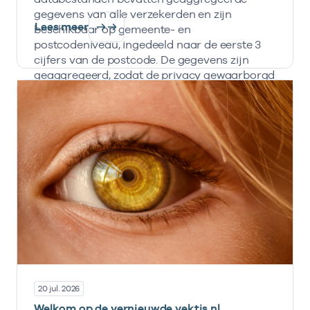
gegevens van alle verzekerden en zijn
Lees meer
beschikbaar op gemeente- en
postcodeniveau, ingedeeld naar de eerste 3
cijfers van de postcode. De gegevens zijn
geaggregeerd, zodat de privacy gewaarborgd
is en informatie nooit herleidbaar is naar
individuele personen, zorgverzekeraars en
zorginstellingen.
20 jul. 2026
Welkom op de vernieuwde vektis.nl