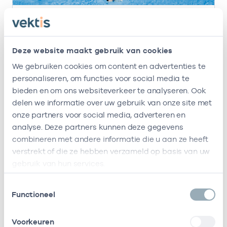
20 apr. 2026
Nieuwe versie Praktijkspiegel huisartsen live
Deze website maakt gebruik van cookies
Vektis heeft een nieuwe versie van de
Praktijkspiegel voor huisartsen live gezet. De
We gebruiken cookies om content en advertenties te
nieuwe Praktijkspiegel is gebruiksvriendelijker,
personaliseren, om functies voor social media te
geeft sneller inzicht in zorgkosten en trends
bieden en om ons websiteverkeer te analyseren. Ook
over de jaren heen.
delen we informatie over uw gebruik van onze site met
Lees meer
onze partners voor social media, adverteren en
analyse. Deze partners kunnen deze gegevens
combineren met andere informatie die u aan ze heeft
verstrekt of die ze hebben verzameld op basis van uw
gebruik van hun services.
Toestemmingsselectie
Functioneel
Voorkeuren