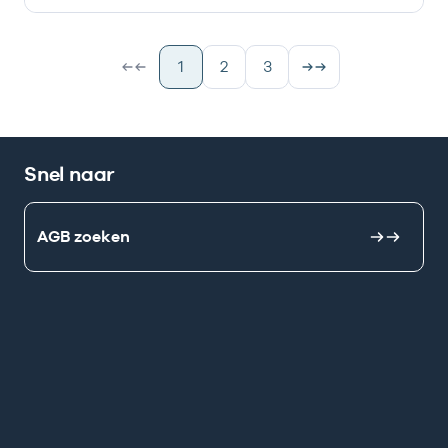
1
2
3
Snel naar
AGB zoeken
Mijn Vektis
AGB aanvragen