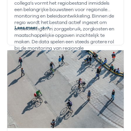
collega's vormt het regiobestand inmiddels
een belangrijke bouwsteen voor regionale
monitoring en beleidsontwikkeling. Binnen de
regio wordt het bestand actief ingezet om
Lees meer
ontwikkelingen in zorggebruik, zorgkosten en
maatschappelijke opgaven inzichtelijk te
maken. De data spelen een steeds grotere rol
bij de monitoring van regionale
transformatieopgaven en de inzet van IZA- en
AZWA-middelen.