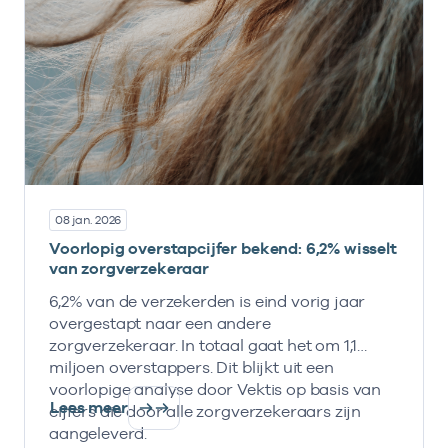
08 jan. 2026
Voorlopig overstapcijfer bekend: 6,2% wisselt
van zorgverzekeraar
6,2% van de verzekerden is eind vorig jaar
overgestapt naar een andere
zorgverzekeraar. In totaal gaat het om 1,1
miljoen overstappers. Dit blijkt uit een
voorlopige analyse door Vektis op basis van
Lees meer
cijfers die door alle zorgverzekeraars zijn
aangeleverd.