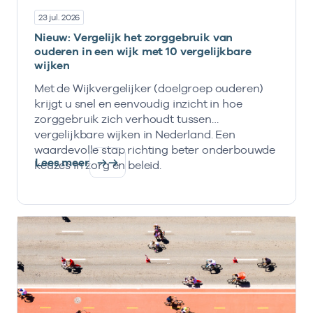
23 jul. 2026
Nieuw: Vergelijk het zorggebruik van
ouderen in een wijk met 10 vergelijkbare
wijken
Met de Wijkvergelijker (doelgroep ouderen)
krijgt u snel en eenvoudig inzicht in hoe
zorggebruik zich verhoudt tussen
vergelijkbare wijken in Nederland. Een
waardevolle stap richting beter onderbouwde
Lees meer
keuzes in zorg en beleid.