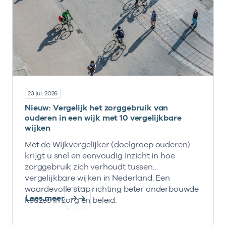
23 jul. 2026
Nieuw: Vergelijk het zorggebruik van
ouderen in een wijk met 10 vergelijkbare
wijken
Met de Wijkvergelijker (doelgroep ouderen)
krijgt u snel en eenvoudig inzicht in hoe
zorggebruik zich verhoudt tussen
vergelijkbare wijken in Nederland. Een
waardevolle stap richting beter onderbouwde
Lees meer
keuzes in zorg en beleid.