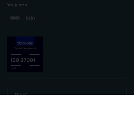
Volg ons
Hulp?
We zijn doordeweeks bereikbaar
tussen 9 en 17 uur.