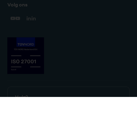
Volg ons
Hulp?
We zijn doordeweeks bereikbaar
tussen 9 en 17 uur.