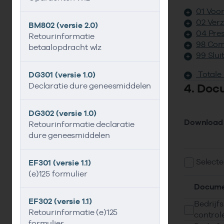
01 Voo
02 Ver
BM802 (versie 2.0)
04 Pres
Retourinformatie
98 Com
betaalopdracht wlz
99 Slui
Totale
DG301 (versie 1.0)
Declaratie dure geneesmiddelen
4. Doc
DG302 (versie 1.0)
Download
Retourinformatie declaratie
dure geneesmiddelen
Selecte
EF301 (versie 1.1)
(e)125 formulier
Docume
EF302 (versie 1.1)
Bedrijfs
Retourinformatie (e)125
control
formulier