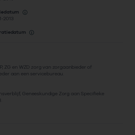
siedatum
1-2013
ratiedatum
SP, ZG en WZD zorg van zorgaanbieder of
eder aan een servicebureau.
jnsverblijf, Geneeskundige Zorg aan Specifieke
.