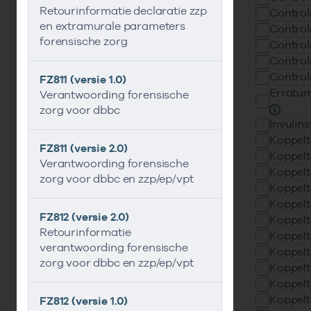
Retourinformatie declaratie zzp
Contro
en extramurale parameters
Contro
forensische zorg
Contro
Contro
Contro
FZ811 (versie 1.0)
Erratu
Verantwoording forensische
zorg voor dbbc
Invulins
Koppel
FZ811 (versie 2.0)
Koppel
Verantwoording forensische
Koppel
zorg voor dbbc en zzp/ep/vpt
Koppel
Koppel
FZ812 (versie 2.0)
Koppel
Retourinformatie
Koppel
verantwoording forensische
Koppel
zorg voor dbbc en zzp/ep/vpt
Koppel
Koppel
Koppel
FZ812 (versie 1.0)