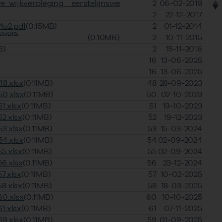
wijkverpleging__eerstelijnsverblijf_en_zintuigelijk_g_2.1.p
2
06-02-2018
2
22-12-2017
4u2.pdf
(0.15MB)
2
01-12-2014
iglijk
(0.10MB)
2
10-11-2015
B)
2
15-11-2016
16
13-06-2025
16
13-06-2025
8.xlsx
(0.11MB)
48
28-09-2023
0.xlsx
(0.11MB)
50
02-10-2023
1.xlsx
(0.11MB)
51
19-10-2023
2.xlsx
(0.11MB)
52
19-12-2023
3.xlsx
(0.11MB)
53
15-03-2024
4.xlsx
(0.11MB)
54
02-09-2024
5.xlsx
(0.11MB)
55
02-09-2024
6.xlsx
(0.11MB)
56
23-12-2024
7.xlsx
(0.11MB)
57
10-02-2025
8.xlsx
(0.11MB)
58
18-03-2025
0.xlsx
(0.11MB)
60
10-10-2025
1.xlsx
(0.11MB)
61
07-11-2025
9.xlsx
(0.11MB)
59
01-09-2025