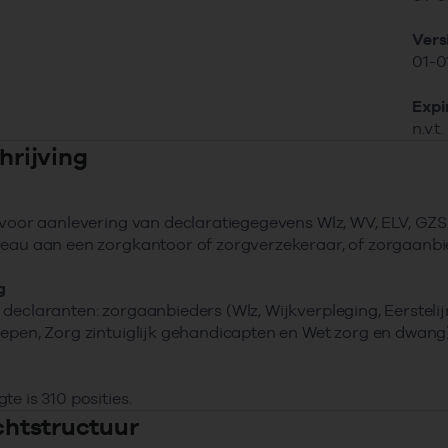
Ver
01-0
Expi
n.v.t.
hrijving
 voor aanlevering van declaratiegegevens Wlz, WV, ELV, GZ
eau aan een zorgkantoor of zorgverzekeraar, of zorgaanbi
g
declaranten: zorgaanbieders (Wlz, Wijkverpleging, Eersteli
epen, Zorg zintuiglijk gehandicapten en Wet zorg en dwang)
te is 310 posities.
ichtstructuur