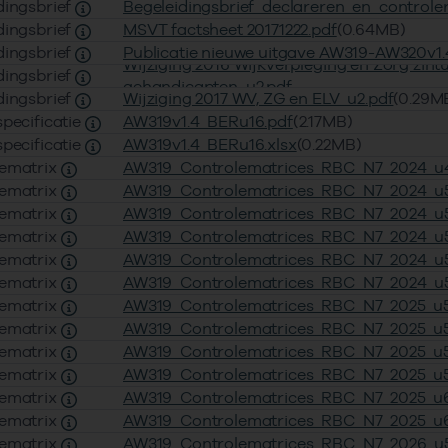
dingsbrief
Begeleidingsbrief_declareren_en_controlere_
dingsbrief
MSVT factsheet 20171222.pdf
(0.64MB)
dingsbrief
Publicatie nieuwe uitgave AW319-AW320v1.
Wijziging 2016 Wijkverpleging en Zorg zintu
dingsbrief
gehandicapten_u2.pdf
dingsbrief
Wijziging 2017 WV, ZG en ELV_u2.pdf
(0.29M
specificatie
AW319v1.4_BERu16.pdf
(2.17MB)
specificatie
AW319v1.4_BERu16.xlsx
(0.22MB)
lematrix
AW319_Controlematrices_RBC_N7_2024_u4
lematrix
AW319_Controlematrices_RBC_N7_2024_u5
lematrix
AW319_Controlematrices_RBC_N7_2024_u5
lematrix
AW319_Controlematrices_RBC_N7_2024_u5
lematrix
AW319_Controlematrices_RBC_N7_2024_u5
lematrix
AW319_Controlematrices_RBC_N7_2024_u5
lematrix
AW319_Controlematrices_RBC_N7_2025_u5
lematrix
AW319_Controlematrices_RBC_N7_2025_u5
lematrix
AW319_Controlematrices_RBC_N7_2025_u5
lematrix
AW319_Controlematrices_RBC_N7_2025_u5
lematrix
AW319_Controlematrices_RBC_N7_2025_u6
lematrix
AW319_Controlematrices_RBC_N7_2025_u6
lematrix
AW319_Controlematrices_RBC_N7_2026_u5