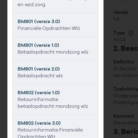
en wzd zorg
Versie
1.4
BM801 (versie 3.0)
Financiële Opdrachten Wlz
Type
ASCII
BM801 (versie 1.0)
2. Besc
Betaalopdracht mondzorg wlz
Definitie
EI-bericht
BM801 (versie 2.0)
servicebur
Betaalopdracht wlz
Toelichtin
BM802 (versie 1.0)
Doelgroep 
Retourinformatie
Patiëntgro
betaalopdracht mondzorg wlz
Kenmerk
Recordleng
BM802 (versie 3.0)
Retourinformatie Financiële
3. Ber
Opdrachten Wlz