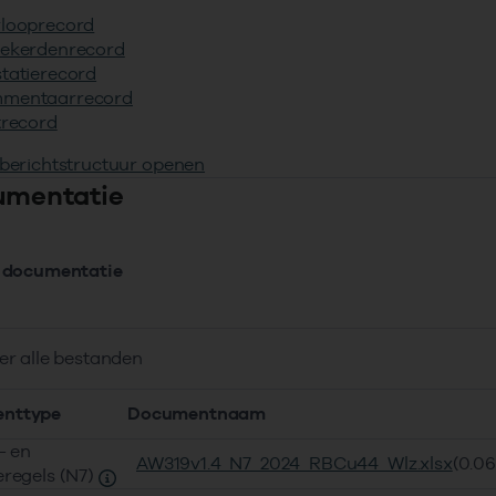
rlooprecord
zekerdenrecord
tatierecord
mentaarrecord
trecord
 berichtstructuur openen
umentatie
 documentatie
er alle bestanden
nttype
Documentnaam
- en
AW319v1.4_N7_2024_RBCu44_Wlz.xlsx
(0.0
eregels (N7)