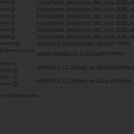
tabel
Koppeltabel_declareren_Wlz_zorg_2026_u6
tabel
Koppeltabel_declareren_Wlz_zorg_2026_u6
tabel
Koppeltabel_declareren_Wlz_zorg_2026_u6
tabel
Koppeltabel_declareren_Wlz_zorg_2026_u6
tabel
Koppeltabel_declareren_Wlz_zorg_2026_u6
tabel
Koppeltabel_declareren_Wlz_zorg_2026_u6
tienota
AW319v1.4_Restitutienota_u6.pdf
(0.42MB)
rdbeschrijving
AW319-AW320v1.4_STBu11.pdf
(0.64MB)
allen en
AW319v1.4_ZV_Testset_u4_Wijkverpleging.z
ichten
allen en
AW319v1.4_ZV_Testset_u4_Zorg_zintuiglijk
ichten
er alle bestanden