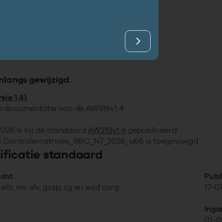
ijving
tstructuur
entatie
orende codelijsten
ateerde standaarden
nlangs gewijzigd.
sie 1.4)
e documentatie van de AW319v1.4
2026 is bij de standaard
AW319v1.4
gepubliceerd:
6 Controlematrices_RBC_N7_2026_u66 is toegevoegd
tificatie standaard
cht
Publ
wlz, wv, elv, gzsp, zg en wzd zorg
17-0
Ing
01-0