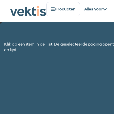
Producten
Alles voor
Berichtstructuur
Totale berichtstr
Standaardisatie
Standaarden
AW319 (versie 1.4)
01
Voorlooprecord
Klik op een item in de lijst. De geselecteerde pagina opent
02
Verzekerdenrecord
AW319 Declaratie w
de lijst.
04
Prestatierecord
98
Commentaarrecord
99
Sluitrecord
Inho
Vind standaard
Identi
Vind standaard