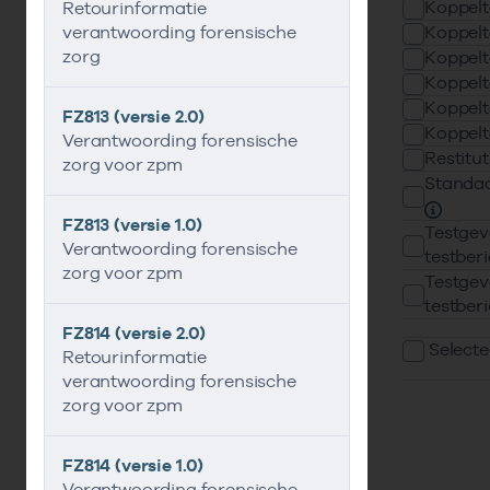
Koppel
Retourinformatie
verantwoording forensische
Koppel
zorg
Koppel
Koppel
Koppel
FZ813 (versie 2.0)
Koppel
Verantwoording forensische
Restitu
zorg voor zpm
Standaa
FZ813 (versie 1.0)
Testgev
Verantwoording forensische
testber
zorg voor zpm
Testgev
testber
FZ814 (versie 2.0)
Selecte
Retourinformatie
verantwoording forensische
zorg voor zpm
FZ814 (versie 1.0)
Verantwoording forensische