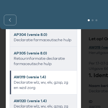
Beschr
Berich
Docum
Declaratie
Schadelast
Bijbeh
Overig
Gerel
AP304 (versie 8.0)
Let op! O
Declaratie farmaceutische hulp
AW319 (ver
Heruitgav
AP305 (versie 8.0)
Retourinformatie declaratie
Per 17-07-
farmaceutische hulp
Uitgave 6
1. Iden
AW319 (versie 1.4)
Declaratie wlz, wv, elv, gzsp, zg
Naam beri
en wzd zorg
Declaratie 
AW320 (versie 1.4)
ID
Declaratie wlz, wv, elv, gzsp, zg
AW319