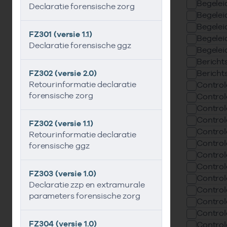
Begelei
Declaratie forensische zorg
Begelei
Begelei
FZ301 (versie 1.1)
Begelei
Declaratie forensische ggz
Begelei
Bericht
FZ302 (versie 2.0)
Bericht
Retourinformatie declaratie
Contro
forensische zorg
Contro
Contro
Contro
FZ302 (versie 1.1)
Contro
Retourinformatie declaratie
Contro
forensische ggz
Contro
Contro
FZ303 (versie 1.0)
Contro
Declaratie zzp en extramurale
Contro
parameters forensische zorg
Contro
Contro
FZ304 (versie 1.0)
Contro