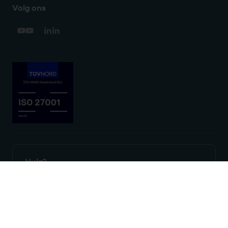
Volg ons
Hulp?
We zijn doordeweeks bereikbaar
tussen 9 en 17 uur.