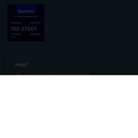
Hulp?
We zijn doordeweeks bereikbaar
tussen 9 en 17 uur.
Nieuwsbrief
Altijd op de hoogte blijven van al onze
nieuwtjes? Schrijf je nu in.