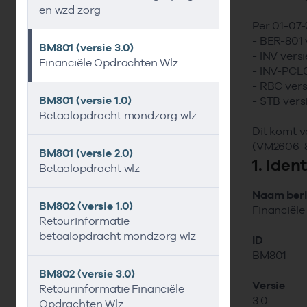
en wzd zorg
Per 01-07-
- BER-801 
BM801 (versie 3.0)
- INV versi
Financiële Opdrachten Wlz
- INV-PCL07
- RBC vers
BM801 (versie 1.0)
- STB versi
Betaalopdracht mondzorg wlz
Dit komt v
(VM2606-8
BM801 (versie 2.0)
1. Iden
Betaalopdracht wlz
Naam beri
BM802 (versie 1.0)
Financiël
Retourinformatie
betaalopdracht mondzorg wlz
ID
BM801
BM802 (versie 3.0)
Versie
Retourinformatie Financiële
3.0
Opdrachten Wlz