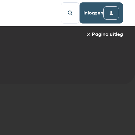
Inloggen
Pagina uitleg
 van een specifieke standaard zie je de naam van het gek
dsopgave. Om direct naar een bepaalde paragraaf te gaan,
spring automatisch naar de informatie.