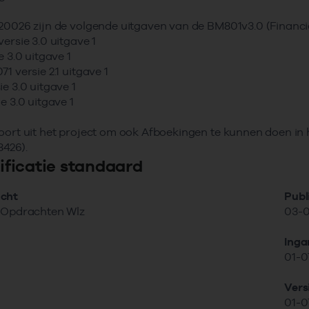
20026 zijn de volgende uitgaven van de BM801v3.0 (Financi
versie 3.0 uitgave 1
e 3.0 uitgave 1
1 versie 2.1 uitgave 1
ie 3.0 uitgave 1
e 3.0 uitgave 1
oort uit het project om ook Afboekingen te kunnen doen in
426).
tificatie standaard
cht
Publ
e Opdrachten Wlz
03-0
Ing
01-0
Ver
01-0