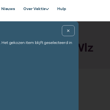
Nieuws
Over Vektis
Hulp
uctuur openen
. Het gekozen item blijft geselecteerd in
Bovenaan de pagina
 Opdrachten Wlz
daaronder de inhou
paragraafnaam en 
udsopgave
ficatie standaard