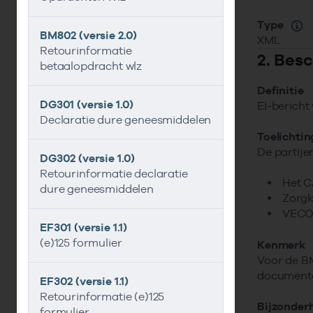
Type
BM802 (versie 2.0)
XML
Retourinformatie
2. Besc
betaalopdracht wlz
Definitie
DG301 (versie 1.0)
EI-bericht
Declaratie dure geneesmiddelen
Toelichtin
De partije
DG302 (versie 1.0)
Retourinformatie declaratie
Het C
dure geneesmiddelen
Zorgk
VECOZ
EF301 (versie 1.1)
(e)125 formulier
Kenmerk
Voor de BM
documenta
EF302 (versie 1.1)
Retourinformatie (e)125
Bijzonder
formulier