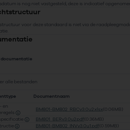
datum is nog niet vastgesteld, deze is indicatief opgenome
ichtstructuur
structuur voor deze standaard is niet via de raadpleegmo
tie.
umentatie
 documentatie
er alle bestanden
nttype
Documentnaam
- en
BM801-BM802_RBCv3.0u2.xlsx
(0.06MB)
eregels
specificatie
BM801_BERv3.0u2.pdf
(0.36MB)
tructie
BM801-BM802_INVv3.0u1.pdf
(0.59MB)