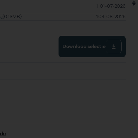
1
01-07-2026
p
(0.13MB)
1
03-08-2026
Download selectie
gde