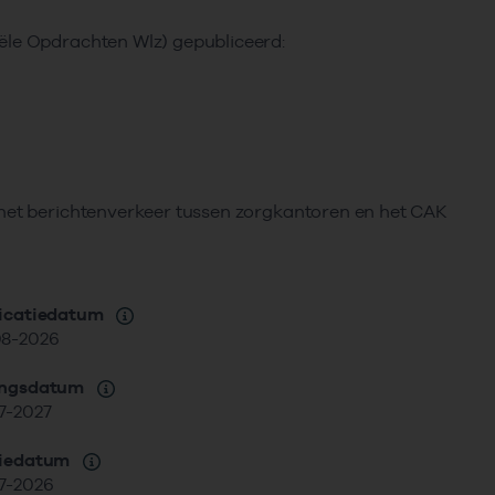
ële Opdrachten Wlz) gepubliceerd:
 het berichtenverkeer tussen zorgkantoren en het CAK
icatiedatum
8-2026
angsdatum
7-2027
siedatum
7-2026