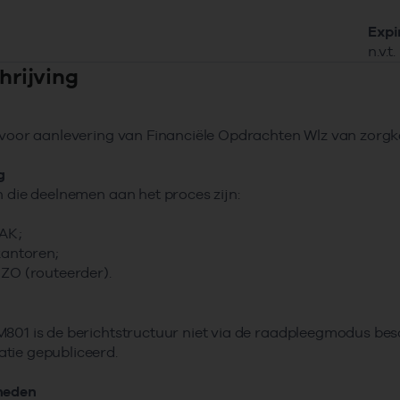
Expi
n.v.t.
hrijving
 voor aanlevering van Financiële Opdrachten Wlz van zorg
g
n die deelnemen aan het proces zijn:
AK;
antoren;
O (routeerder).
801 is de berichtstructuur niet via de raadpleegmodus be
tie gepubliceerd.
heden