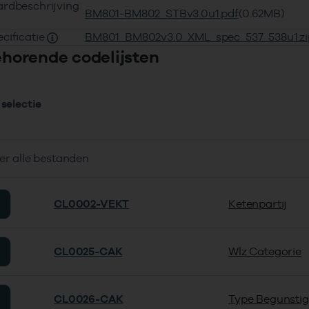
rdbeschrijving
BM801-BM802_STBv3.0u1.pdf
(0.62MB)
cificatie
BM801_BM802v3.0_XML_spec_537_538u1.zi
behorende codelijsten
selectie
er alle bestanden
CL0002-VEKT
Ketenpartij
CL0025-CAK
Wlz Categorie
CL0026-CAK
Type Begunsti