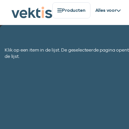
Producten
Alles voor
Berichtstructuur
Totale berichtstr
Standaardisatie
Standaarden
BM801 (versie 3.0)
Klik op een item in de lijst. De geselecteerde pagina opent
BM801 Financiële
de lijst.
Inho
Vind standaard
Identi
Vind standaard