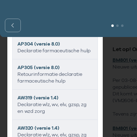
Beschr
Berich
Docum
Declaratie
Schadelast
Bijbeh
Overig
Gerel
AP304 (versie 8.0)
Let op! O
Declaratie farmaceutische hulp
BM801 (ver
Nieuwe ui
AP305 (versie 8.0)
Retourinformatie declaratie
Per 03-08-
farmaceutische hulp
gepublicee
Dit komt v
AW319 (versie 1.4)
(VM2606-8
Declaratie wlz, wv, elv, gzsp, zg
en wzd zorg
Tevens zij
AW320 (versie 1.4)
BM801 (ver
Declaratie wlz, wv, elv, gzsp, zg
Nieuwe ui