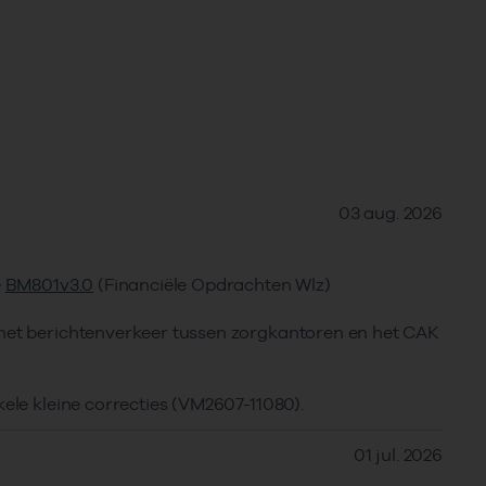
03 aug. 2026
e
BM801v3.0
(Financiële Opdrachten Wlz)
 het berichtenverkeer tussen zorgkantoren en het CAK
kele kleine correcties (VM2607-11080).
01 jul. 2026