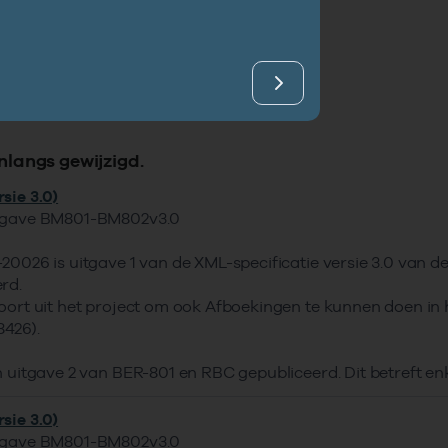
ijving
tstructuur
entatie
orende codelijsten
ateerde standaarden
nlangs gewijzigd.
sie 3.0)
tgave BM801-BM802v3.0
20026 is uitgave 1 van de XML-specificatie versie 3.0 van d
rd.
oort uit het project om ook Afboekingen te kunnen doen in
426).
n uitgave 2 van BER-801 en RBC gepubliceerd. Dit betreft en
sie 3.0)
tgave BM801-BM802v3.0