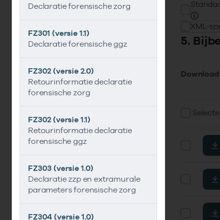
Standaa
Declaratie forensische zorg
XML-spe
FZ301 (versie 1.1)
5. Bij
Declaratie forensische ggz
FZ302 (versie 2.0)
Download 
Retourinformatie declaratie
forensische zorg
Selecte
FZ302 (versie 1.1)
Retourinformatie declaratie
forensische ggz
FZ303 (versie 1.0)
Declaratie zzp en extramurale
parameters forensische zorg
FZ304 (versie 1.0)