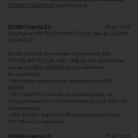
GDS801-GDS802v2.1
gepubliceerd.
GDS801 (versie 2.1)
23 jul. 2026
Heruitgave INV-PCL079 INV-PCL081 van de GDS801-
GDS802v2.1.
Per 23-07-2026 zijn nieuwe uitgaven van INV-
PCL079, INV-PCL081, RBC, VME en xml-specificatie
van de
GDS801-GDS802v2.1
gepubliceerd.
De aanleiding:
- Bevinding opgelost naar aanleiding van RfC
S25061
- RFC-S26009: Controle op aanwezigheid van
ZorgaanbiederRol = 01 (Behandelaar) voor PCL 081
is toegevoegd
- RFC-S26015: AanvullendPrestatieKenmerk voor
PCL081 is nu toegestaan
GDS801 (versie 2.1)
17 jul. 2026