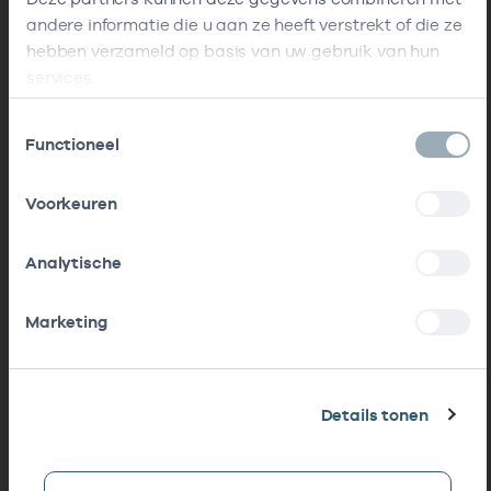
andere informatie die u aan ze heeft verstrekt of die ze
Lees meer
hebben verzameld op basis van uw gebruik van hun
services.
Toestemmingsselectie
1. Identificatie standaard
Functioneel
Voorkeuren
2. Beschrijving
Analytische
3. Berichtstructuur
Marketing
4. Documentatie
Details tonen
5. Bijbehorende codelijsten