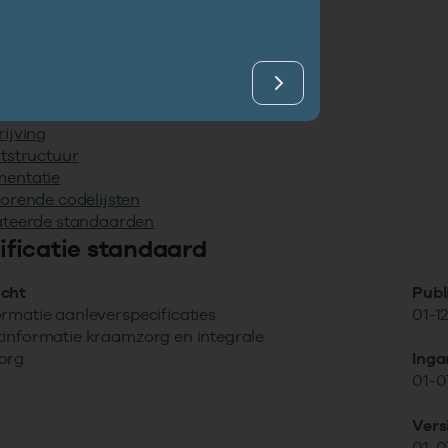
udsopgave
ficatie standaard
ijving
tstructuur
entatie
orende codelijsten
ateerde standaarden
tificatie standaard
cht
Publ
rmatie aanleverspecificaties
01-1
tinformatie kraamzorg en integrale
org
Ing
01-0
Ver
01-0