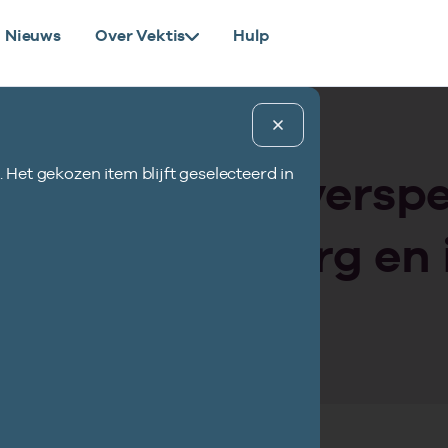
Nieuws
Over Vektis
Hulp
uctuur openen
. Het gekozen item blijft geselecteerd in
Bovenaan de pagina
rmatie aanleverspec
daaronder de inhou
paragraafnaam en 
atie kraamzorg en 