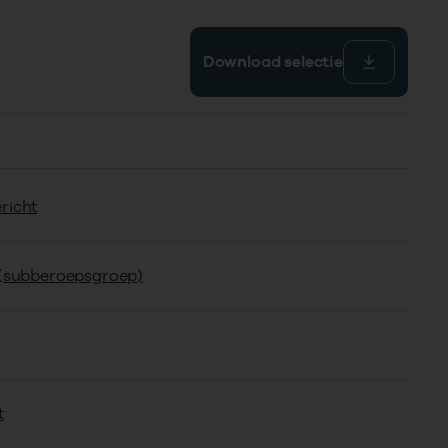
Download selectie
richt
 (subberoepsgroep)
t