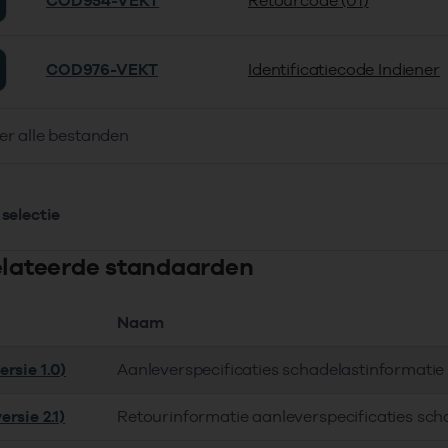
COD954-VEKT
Retourcode (01)
COD976-VEKT
Identificatiecode Indiener
er alle bestanden
selectie
elateerde standaarden
Naam
rsie 1.0)
Aanleverspecificaties schadelastinformati
rsie 2.1)
Retourinformatie aanleverspecificaties sch