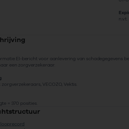
Expi
n.v.t.
hrijving
ormatie EI-bericht voor aanlevering van schadegegevens b
ar een zorgverzekeraar.
g
 zorgverzekeraars, VECOZO, Vektis.
te = 370 posities.
ichtstructuur
rlooprecord