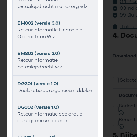
04 Pres
betaalopdracht mondzorg wlz
08 Indi
99 Slui
BM802 (versie 3.0)
Totale
Retourinformatie Financiële
4. Doc
Opdrachten Wlz
BM802 (versie 2.0)
Download
Retourinformatie
betaalopdracht wlz
Selecte
DG301 (versie 1.0)
Declaratie dure geneesmiddelen
Docume
Berichts
DG302 (versie 1.0)
Retourinformatie declaratie
Berichts
dure geneesmiddelen
5. Bij