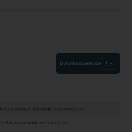
Download selectie
e kraamzorg en integrale geboortezorg
adelastinformatie <<generiek>>