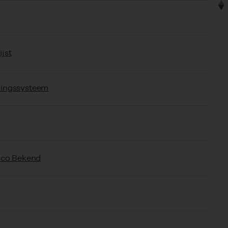
jst
kingssysteem
sico Bekend