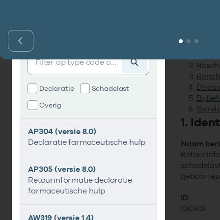
Inho
Vind standaard
Identi
Vind standaard
Beschr
Berich
Docum
Declaratie
Schadelast
Bijbeh
Overig
Gerel
1. Iden
AP304 (versie 8.0)
Declaratie farmaceutische hulp
Naam beri
Retourinfo
schadelas
AP305 (versie 8.0)
geboortez
Retourinformatie declaratie
farmaceutische hulp
ID
QK302
AW319 (versie 1.4)