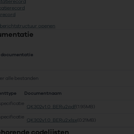
tatierecord
catierecord
trecord
 berichtstructuur openen
umentatie
 documentatie
er alle bestanden
nttype
Documentnaam
pecificatie
QK302v1.0_BERu2.pdf
(1.95MB)
pecificatie
QK302v1.0_BERu2.xlsx
(0.21MB)
behorende codelijsten