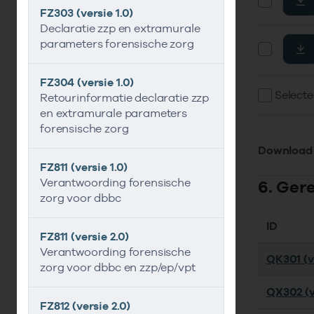
FZ303 (versie 1.0)
Declaratie zzp en extramurale
parameters forensische zorg
FZ304 (versie 1.0)
Selecte
Retourinformatie declaratie zzp
en extramurale parameters
forensische zorg
Download 
FZ811 (versie 1.0)
Verantwoording forensische
6. Ger
zorg voor dbbc
ID
FZ811 (versie 2.0)
Verantwoording forensische
QK301 (ve
zorg voor dbbc en zzp/ep/vpt
QX302 (ve
FZ812 (versie 2.0)