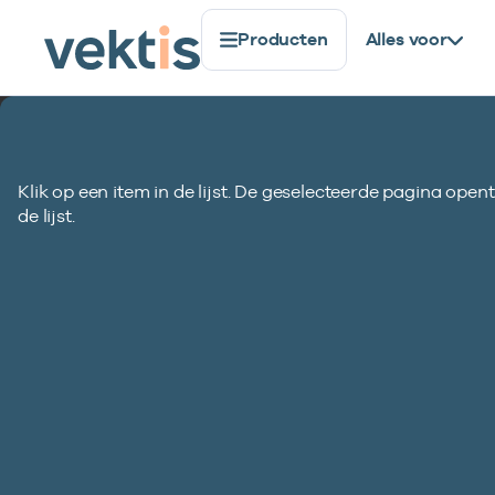
Producten
Alles voor
Berichtstructuur
Totale berichtstr
Standaardisatie
Standaarden
QK302 (versie 1.0)
01
Voorlooprecord
Klik op een item in de lijst. De geselecteerde pagina opent
04
Prestatierecord
QK302 Retourinfo
de lijst.
08
Indicatierecord
schadelastinform
99
Sluitrecord
geboortezorg