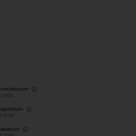
icatiedatum
2-2016
angsdatum
7-2016
siedatum
7-2016