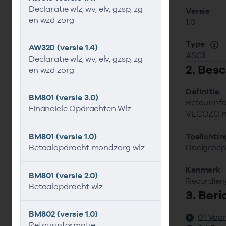
Declaratie wlz, wv, elv, gzsp, zg
Versie
en wzd zorg
1.0
Type
AW320 (versie 1.4)
ASCII
Declaratie wlz, wv, elv, gzsp, zg
2. Besc
en wzd zorg
Definitie
BM801 (versie 3.0)
Retourinf
Financiële Opdrachten Wlz
VECOZO na
Toelichtin
BM801 (versie 1.0)
Doelgroep:
Betaalopdracht mondzorg wlz
Kenmerk
BM801 (versie 2.0)
Recordleng
Betaalopdracht wlz
3. Ber
BM802 (versie 1.0)
01 Voo
Retourinformatie