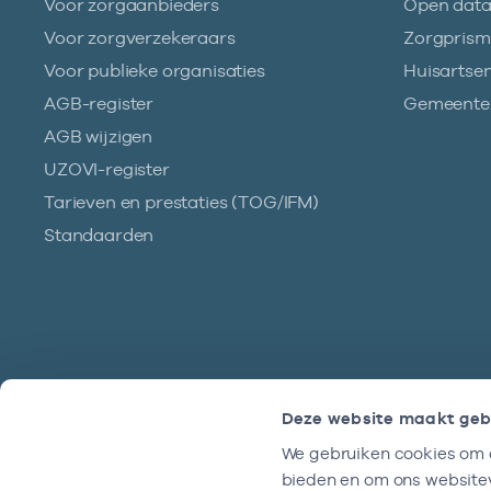
Voor zorgaanbieders
Open dat
Voor zorgverzekeraars
Zorgpris
Voor publieke organisaties
Huisartse
AGB-register
Gemeentez
AGB wijzigen
UZOVI-register
Tarieven en prestaties (TOG/IFM)
Standaarden
Deze website maakt geb
We gebruiken cookies om c
Hulp?
bieden en om ons websitev