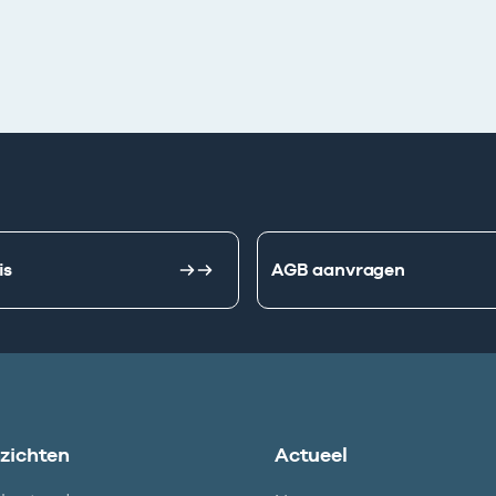
is
AGB aanvragen
nzichten
Actueel