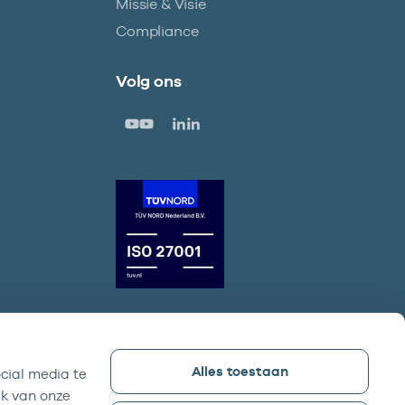
Missie & Visie
Compliance
Volg ons
Alles toestaan
cial media te
Vektis bezoekadres
ik van onze