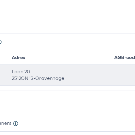
Adres
AGB-cod
Laan 20
-
2512GN 'S-Gravenhage
eners