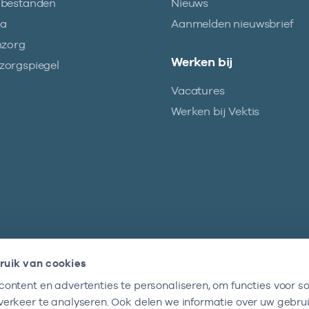
abestanden
Nieuws
ma
Aanmelden nieuwsbrief
nzorg
Werken bij
orgspiegel
Vacatures
Werken bij Vektis
ruik van cookies
ontent en advertenties te personaliseren, om functies voor so
Nieuwsbrief
erkeer te analyseren. Ook delen we informatie over uw gebru