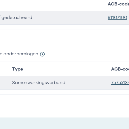
AGB-cod
/ gedetacheerd
91107100
ers
nde ondernemingen
Type
AGB-co
Samenwerkingsverband
7575513
e ondernemingen