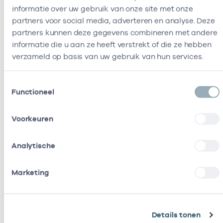
verstrekt en/of ontnomen.
informatie over uw gebruik van onze site met onze
partners voor social media, adverteren en analyse. Deze
Gebruik maken van ons Dataportaal
partners kunnen deze gegevens combineren met andere
informatie die u aan ze heeft verstrekt of die ze hebben
Het is mogelijk dat wij met een wederpartij/klant
verzameld op basis van uw gebruik van hun services.
bestanden moeten uitwisselen. Daarvoor maken wij
gebruik van ons Dataportaal. Via dit Dataportaal
Toestemmingsselectie
kunnen bestanden worden geüpload en
Functioneel
gedownload. Om veilig bestanden uit te wisselen, is
het nodig om een persoon als ‘contactpersoon
Voorkeuren
Dataportaal’ aan te wijzen.
Om een persoon aan te kunnen wijzen als
Analytische
‘contactpersoon Dataportaal’ verwerken wij de
volgende persoonsgegevens:
Marketing
Voor- en achternaam
E-mailadres
IP-adres
Details tonen
Naam van de organisatie