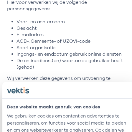
Hiervoor verwerken wij de volgende
persoonsgegevens:
Voor- en achternaam
Geslacht
E-mailadres
AGB-, Gemeente- of UZOVI-code
Soort organisatie
Ingangs- en einddatum gebruik online diensten
De online dienst(en) waartoe de gebruiker heeft
(gehad)
Wij verwerken deze gegevens om uitvoering te
kunnen geven aan de overeenkomst die je met ons
bent aangegaan.
Wij slaan deze gegevens op tot de persoon zijn
Deze website maakt gebruik van cookies
autorisatie tot een dienst beëindigd. Met het oog op
We gebruiken cookies om content en advertenties te
auditdoeleinden is het mogelijk dat wij gegevens uit
personaliseren, om functies voor social media te bieden
een afgeleide registratie nog enige tijd bewaren,
zodat wij kunnen aantonen aan wie autorisaties zijn
en om ons websiteverkeer te analyseren. Ook delen we