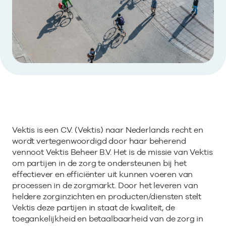
Bekijk eerst de veelgestelde vragen.
Kortdurende zorg
Bekijk het aanbod
Zoeken in AGB-register
Retourcodezoeker
Vind de actuele gegevens van een
Langdurige zorg
Naar hulp
zorgaanbieder of onderneming.
Zorg in de regio
Zoek nu
Gemeentezorgspiegel
Vektis is een C.V. (Vektis) naar Nederlands recht en
Op zoek naar een rapport?
wordt vertegenwoordigd door haar beherend
vennoot Vektis Beheer B.V. Het is de missie van Vektis
Bekijk de openbare rapporten per thema of
om partijen in de zorg te ondersteunen bij het
log in voor de besloten rapporten op
effectiever en efficiënter uit kunnen voeren van
Zorgprisma.nl.
processen in de zorgmarkt. Door het leveren van
heldere zorginzichten en producten/diensten stelt
Vektis deze partijen in staat de kwaliteit, de
Naar openbare rapporten
toegankelijkheid en betaalbaarheid van de zorg in