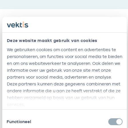
Relaties
Deze website maakt gebruik van cookies
Ik ben werkzaam bij de volgende vestigingen
We gebruiken cookies om content en advertenties te
personaliseren, om functies voor social media te bieden
Naam
Zorgaanbod
AGB-code
en om ons websiteverkeer te analyseren. Ook delen we
informatie over uw gebruik van onze site met onze
Heymanscentrum
47471004
Verpleegkundigen niveau 6 of hoger
partners voor social media, adverteren en analyse.
Deze partners kunnen deze gegevens combineren met
Ik ben werkzaam bij de volgende vestigingen
andere informatie die u aan ze heeft verstrekt of die ze
hebben verzameld op basis van uw gebruik van hun
Ik heb een arbeidsrelatie met
services.
Naam
Rol
AGB-code
Start
Ei
Toestemmingsselectie
Functioneel