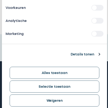
Stichting
In
41410103
01-01-2016
Dignis
loondienst
Voorkeuren
bij
Ik heb een arbeidsrelatie met
Analytische
Marketing
Details tonen
Snel naar
Alles toestaan
AGB zoeken
Selectie toestaan
Weigeren
Mijn Vektis