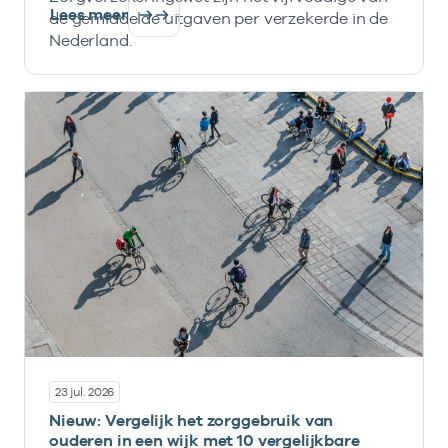
Lees meer
de gemiddelde uitgaven per verzekerde in de
Nederland.
23 jul. 2026
Nieuw: Vergelijk het zorggebruik van
ouderen in een wijk met 10 vergelijkbare