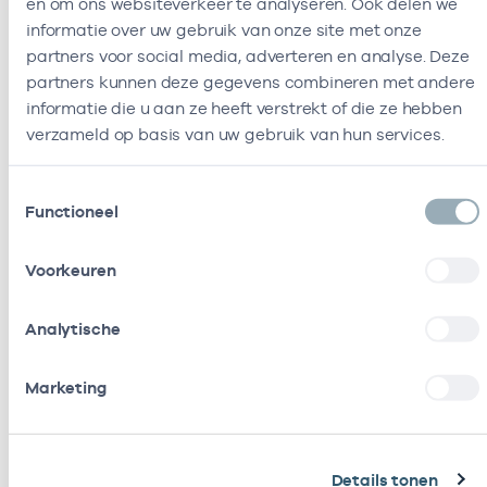
en om ons websiteverkeer te analyseren. Ook delen we
informatie over uw gebruik van onze site met onze
partners voor social media, adverteren en analyse. Deze
partners kunnen deze gegevens combineren met andere
informatie die u aan ze heeft verstrekt of die ze hebben
verzameld op basis van uw gebruik van hun services.
Toestemmingsselectie
Functioneel
Voorkeuren
Daniëlle Bouman werkt bij Vektis als onderzoeker. In
haar vrije tijd spreekt Daniëlle op publieke
Analytische
evenementen over depressie, zelfmoord, mentale
gezondheid en het stigma wat hier op rust.
Marketing
Zoek hulp via de POH-GGZ
Herken jij je in het verhaal van Daniëlle? En heb je
Details tonen
hulp nodig? De huisarts is je startpunt en deze kan je