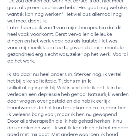
"Je zou denken dat werk het eerste is dat niet meer
gaat als je een depressie hebt. 'Het gaat nog wel oké,
want ik kan nog werken.' Het viel dus allemaal nog
wel mee, dacht ik.
Later hoorde ik van 1 van mijn therapeuten dat dit
heel vaak voorkomt. Eerst vervallen alle leuke
dingen en het werk vaak pas als laatste. Het was
voor mij moeilijk om toe te geven dat mijn mentale
gezondheid erg slecht was, zeker op het werk. Vooral
op het werk.
Ik sta daar nu heel anders in. Sterker nog: ik vertel
het bij elke sollicitatie. Tijdens mijn 1e
sollicitatiegesprek bij Vektis vertelde ik dat ik in het
verleden een depressie heb gehad. Natuurlijk werden
daar vragen over gesteld en die heb ik eerlijk
beantwoord: Ja het kan terugkomen en ja, daar ben
ik weleens bang voor, maar ik ben nu gewapend.
Door alle therapieën die ik heb gehad herken ik nu
de signalen en weet ik wat ik kan doen als het minder
goed met mij gaat. Met andere woorden: ik houd