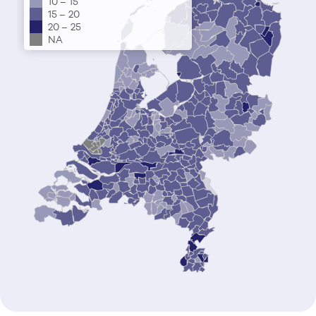
10 – 15
15 – 20
20 – 25
NA