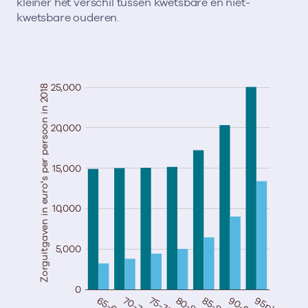
kleiner het verschil tussen kwetsbare en niet-
kwetsbare ouderen.
25,000
Zorguitgaven in euro's per persoon in 2018
20,000
15,000
10,000
5,000
0
65-69
70-74
75-79
80-84
85-89
90-94
95plus