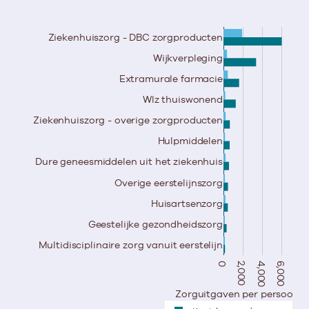
Ziekenhuiszorg - DBC zorgproducten
Wijkverpleging
Extramurale farmacie
Wlz thuiswonend
Ziekenhuiszorg - overige zorgproducten
Hulpmiddelen
Dure geneesmiddelen uit het ziekenhuis
Overige eerstelijnszorg
Huisartsenzorg
Geestelijke gezondheidszorg
Multidisciplinaire zorg vanuit eerstelijn
0
2,000
4,000
6,000
Zorguitgaven per persoon in