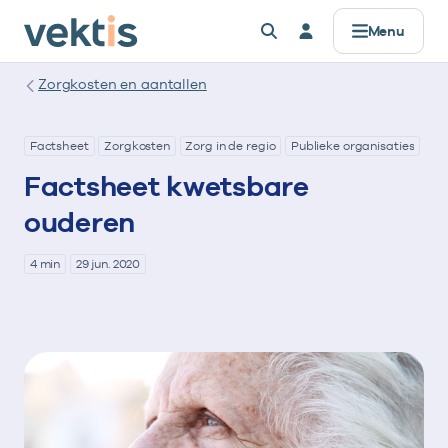
Menu
Zorgkosten en aantallen
Factsheet
Zorgkosten
Zorg in de regio
Publieke organisaties
Ou
Factsheet kwetsbare
ouderen
4 min
29 jun. 2020