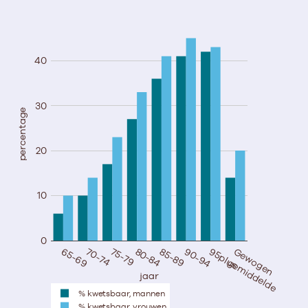
40
30
percentage
20
10
0
65-69
70-74
75-79
80-84
85-89
90-94
95plus
Gewogen  
gemiddelde
jaar
% kwetsbaar, mannen
% kwetsbaar, vrouwen