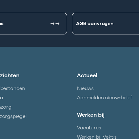
is
AGB aanvragen
nzichten
Actueel
abestanden
Nieuws
ma
Aanmelden nieuwsbrief
nzorg
Werken bij
orgspiegel
Vacatures
Werken bij Vektis