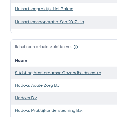
Huisartsenpraktijk Het Baken
Huisartsencooperatie-Sch 2017 U.a
Ik ben werkzaam bij de volgende vestigingen
Ik heb een arbeidsrelatie met
Naam
Stichting Amsterdamse Gezondheidscentra
Hadoks Acute Zorg B.v.
Hadoks B.v.
Hadoks Praktijkondersteuning B.v.