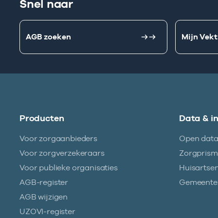
Snel naar
AGB zoeken
Mijn Vekt
Producten
Data & i
Voor zorgaanbieders
Open dat
Voor zorgverzekeraars
Zorgpris
Voor publieke organisaties
Huisartse
AGB-register
Gemeentez
AGB wijzigen
UZOVI-register