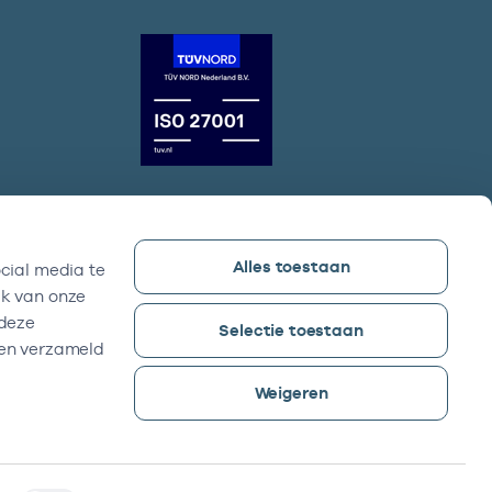
Alles toestaan
cial media te
Vektis bezoekadres
ik van onze
Sparrenheuvel 18, Gebouw B,
 deze
Selectie toestaan
3708 JE Zeist
ben verzameld
Weigeren