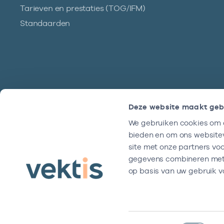
Tarieven en prestaties (TOG/IFM)
Standaarden
Deze website maakt geb
We gebruiken cookies om c
Hulp?
bieden en om ons websitev
We zijn doordeweeks bereikbaar tussen
site met onze partners vo
9 en 17 uur.
gegevens combineren met a
op basis van uw gebruik v