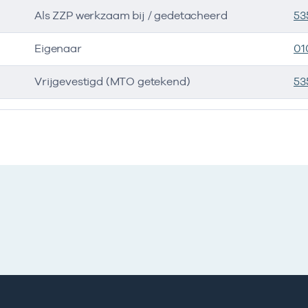
Als ZZP werkzaam bij / gedetacheerd
53
Eigenaar
01
Vrijgevestigd (MTO getekend)
53