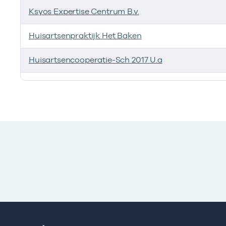
Ksyos Expertise Centrum B.v.
Huisartsenpraktijk Het Baken
Huisartsencooperatie-Sch 2017 U.a
Ik heb een arbeidsrelatie met