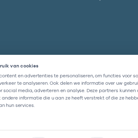
ruik van cookies
ontent en advertenties te personaliseren, om functies voor so
Nieuwsbrief
erkeer te analyseren. Ook delen we informatie over uw gebru
Altijd op de hoogte blijven van al onze
or social media, adverteren en analyse. Deze partners kunnen
nieuwtjes? Schrijf je nu in.
ndere informatie die u aan ze heeft verstrekt of die ze heb
an hun services.