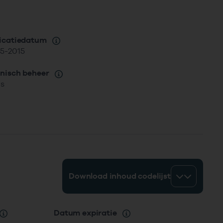
icatiedatum
5-2015
nisch beheer
is
Download inhoud codelijst
Datum expiratie