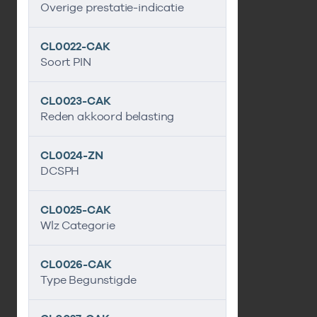
Overige prestatie-indicatie
CL0022-CAK
Soort PIN
CL0023-CAK
Reden akkoord belasting
CL0024-ZN
DCSPH
CL0025-CAK
Wlz Categorie
CL0026-CAK
Type Begunstigde