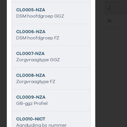
J
CL0005-NZA
DSM hoofdgroep GGZ
N
CL0006-NZA
DSM hoofdgroep FZ
CL0007-NZA
Zorgvraagtype GGZ
CL0008-NZA
Zorgvraagtype FZ
CL0009-NZA
GB-ggz Profiel
CL0010-NICT
Aanduiding bij nummer