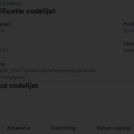
 codelijst
tificatie codelijst
lijst
Publ
f n
20-0
Tech
EKT
Vekt
ing
ROM J/N of tijdens de behandeling de ROM-
 toegepast.
ud codelijst
Betekenis
Toelichting
Datum ingang