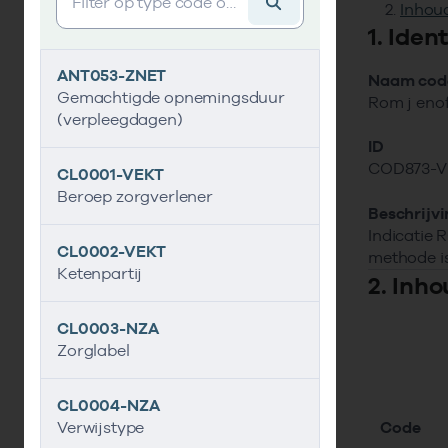
Inhoud
1. Iden
ANT053-ZNET
Naam code
Gemachtigde opnemingsduur
Rom j eno
(verpleegdagen)
ID
COD873-V
CL0001-VEKT
Beroep zorgverlener
Beschrijv
Indicatie 
CL0002-VEKT
methode is
Ketenpartij
2. Inho
CL0003-NZA
Zorglabel
CL0004-NZA
Code
Verwijstype