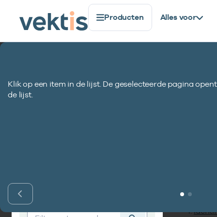
Producten
Alles voor
Standaardisatie
Coderegister
COD873-VEKT
Klik op een item in de lijst. De geselecteerde pagina opent
COD873-VEKT Rom
de lijst.
Inho
Vind codelijst
Identif
Vind codelijst