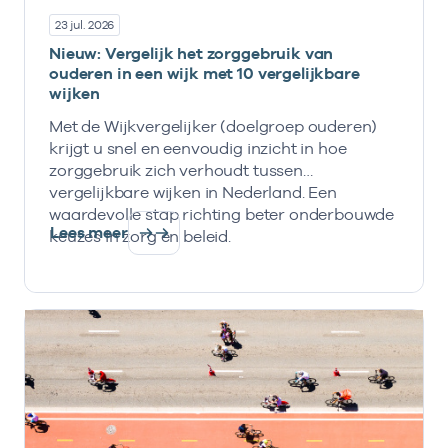
23 jul. 2026
Nieuw: Vergelijk het zorggebruik van
ouderen in een wijk met 10 vergelijkbare
wijken
Met de Wijkvergelijker (doelgroep ouderen)
krijgt u snel en eenvoudig inzicht in hoe
zorggebruik zich verhoudt tussen
vergelijkbare wijken in Nederland. Een
waardevolle stap richting beter onderbouwde
Lees meer
keuzes in zorg en beleid.