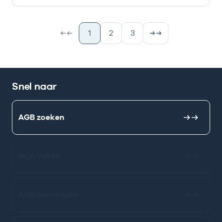
1
2
3
Snel naar
AGB zoeken
Mijn Vektis
AGB aanvragen