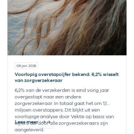
08 jan. 2026
Voorlopig overstapcijfer bekend: 6,2% wisselt
van zorgverzekeraar
6,2% van de verzekerden is eind vorig jaar
overgestapt naar een andere
zorgverzekeraar. In totaal gaat het om 1,1
miljoen overstappers. Dit blijkt uit een
voorlopige analyse door Vektis op basis van
Lees meer
cijfers die door alle zorgverzekeraars zijn
aangeleverd.