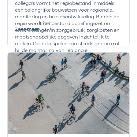
collega's vormt het regiobestand inmiddels
een belangrijke bouwsteen voor regionale
monitoring en beleidsontwikkeling. Binnen de
regio wordt het bestand actief ingezet om
Lees meer
ontwikkelingen in zorggebruik, zorgkosten en
maatschappelijke opgaven inzichtelijk te
maken. De data spelen een steeds grotere rol
bij de monitoring van regionale
transformatieopgaven en de inzet van IZA- en
AZWA-middelen.