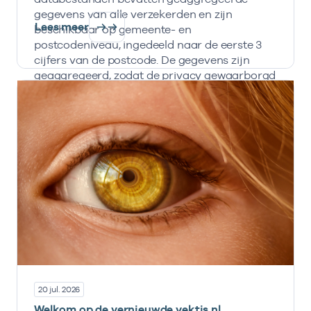
gegevens van alle verzekerden en zijn
Lees meer
beschikbaar op gemeente- en
postcodeniveau, ingedeeld naar de eerste 3
cijfers van de postcode. De gegevens zijn
geaggregeerd, zodat de privacy gewaarborgd
is en informatie nooit herleidbaar is naar
individuele personen, zorgverzekeraars en
zorginstellingen.
20 jul. 2026
Welkom op de vernieuwde vektis.nl