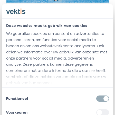
20 apr. 2026
Nieuwe versie Praktijkspiegel huisartsen live
Deze website maakt gebruik van cookies
Vektis heeft een nieuwe versie van de
Praktijkspiegel voor huisartsen live gezet. De
We gebruiken cookies om content en advertenties te
nieuwe Praktijkspiegel is gebruiksvriendelijker,
personaliseren, om functies voor social media te
geeft sneller inzicht in zorgkosten en trends
bieden en om ons websiteverkeer te analyseren. Ook
over de jaren heen.
delen we informatie over uw gebruik van onze site met
Lees meer
onze partners voor social media, adverteren en
analyse. Deze partners kunnen deze gegevens
combineren met andere informatie die u aan ze heeft
verstrekt of die ze hebben verzameld op basis van uw
gebruik van hun services.
Toestemmingsselectie
Functioneel
Voorkeuren