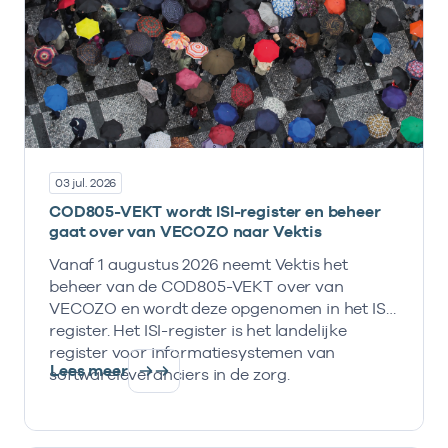
03 jul. 2026
COD805-VEKT wordt ISI-register en beheer
gaat over van VECOZO naar Vektis
Vanaf 1 augustus 2026 neemt Vektis het
beheer van de COD805-VEKT over van
VECOZO en wordt deze opgenomen in het ISI-
register. Het ISI-register is het landelijke
register voor informatiesystemen van
Lees meer
softwareleveranciers in de zorg.