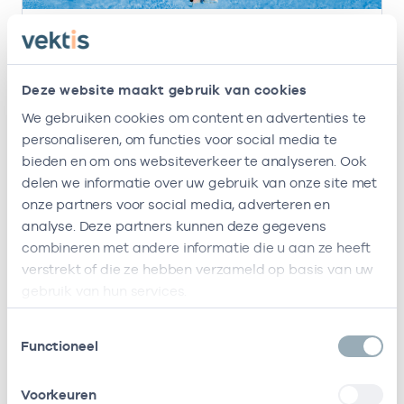
20 apr. 2026
Nieuwe versie Praktijkspiegel huisartsen live
Deze website maakt gebruik van cookies
Vektis heeft een nieuwe versie van de
Praktijkspiegel voor huisartsen live gezet. De
We gebruiken cookies om content en advertenties te
nieuwe Praktijkspiegel is gebruiksvriendelijker,
personaliseren, om functies voor social media te
geeft sneller inzicht in zorgkosten en trends
bieden en om ons websiteverkeer te analyseren. Ook
over de jaren heen.
delen we informatie over uw gebruik van onze site met
Lees meer
onze partners voor social media, adverteren en
analyse. Deze partners kunnen deze gegevens
combineren met andere informatie die u aan ze heeft
verstrekt of die ze hebben verzameld op basis van uw
gebruik van hun services.
Toestemmingsselectie
Functioneel
Voorkeuren