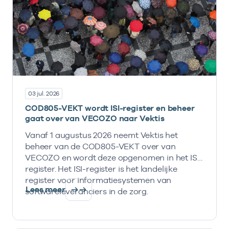
03 jul. 2026
COD805-VEKT wordt ISI-register en beheer
gaat over van VECOZO naar Vektis
Vanaf 1 augustus 2026 neemt Vektis het
beheer van de COD805-VEKT over van
VECOZO en wordt deze opgenomen in het ISI-
register. Het ISI-register is het landelijke
register voor informatiesystemen van
Lees meer
softwareleveranciers in de zorg.