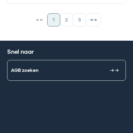
1
2
3
Snel naar
AGB zoeken
Mijn Vektis
AGB aanvragen