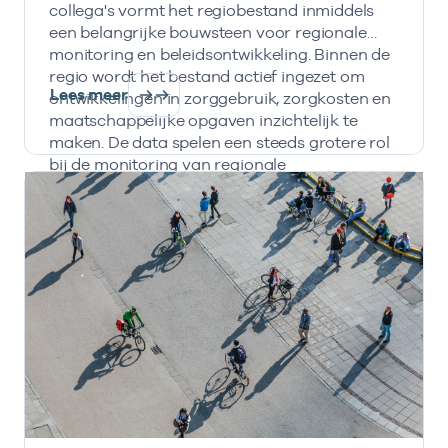
collega's vormt het regiobestand inmiddels
een belangrijke bouwsteen voor regionale
monitoring en beleidsontwikkeling. Binnen de
regio wordt het bestand actief ingezet om
Lees meer
ontwikkelingen in zorggebruik, zorgkosten en
maatschappelijke opgaven inzichtelijk te
maken. De data spelen een steeds grotere rol
bij de monitoring van regionale
transformatieopgaven en de inzet van IZA- en
AZWA-middelen.