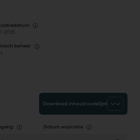
icatiedatum
0-2025
nisch beheer
is
Download inhoud codelijst
ingang
Datum expiratie