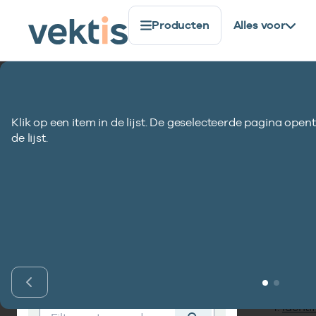
Producten
Alles voor
Standaardisatie
Coderegister
CL0034-DJI
Klik op een item in de lijst. De geselecteerde pagina opent
CL0034-DJI Start
de lijst.
Inho
Vind codelijst
Identif
Vind codelijst