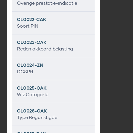
Overige prestatie-indicatie
CL0022-CAK
Soort PIN
CL0023-CAK
Reden akkoord belasting
CL0024-ZN
DCSPH
CL0025-CAK
Wlz Categorie
CL0026-CAK
Type Begunstigde