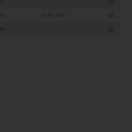
10
10
01-10-2025
Downloaden
10