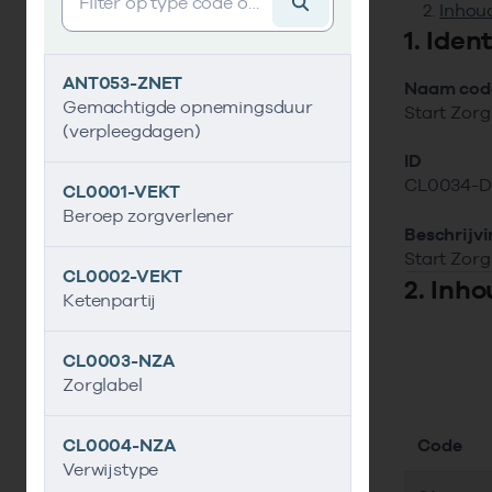
Inhoud
1. Iden
ANT053-ZNET
Naam code
Gemachtigde opnemingsduur
Start Zorg
(verpleegdagen)
ID
CL0034-D
CL0001-VEKT
Beroep zorgverlener
Beschrijv
Start Zor
CL0002-VEKT
2. Inho
Ketenpartij
CL0003-NZA
Zorglabel
Code
CL0004-NZA
Verwijstype