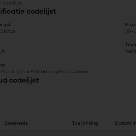
 codelijst
tificatie codelijst
lijst
Publ
 Status
30-1
Tech
JI
Vekt
ing
g Status VektisFZStartZorgStatusCodes
ud codelijst
Betekenis
Toelichting
Datum 