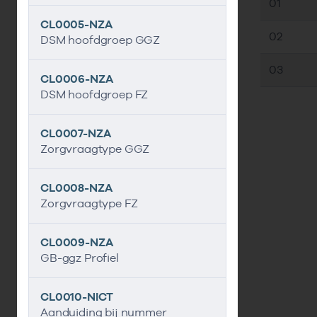
01
CL0005-NZA
02
DSM hoofdgroep GGZ
03
CL0006-NZA
DSM hoofdgroep FZ
CL0007-NZA
Zorgvraagtype GGZ
CL0008-NZA
Zorgvraagtype FZ
CL0009-NZA
GB-ggz Profiel
CL0010-NICT
Aanduiding bij nummer