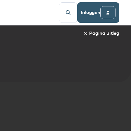
Inloggen
Pagina uitleg
fieke pagina staat de naam van het gekozen item en de i
ct naar een bepaalde paragraaf te gaan, klik op de parag
e informatie.
elijsten:
delijst
st
tandaarden