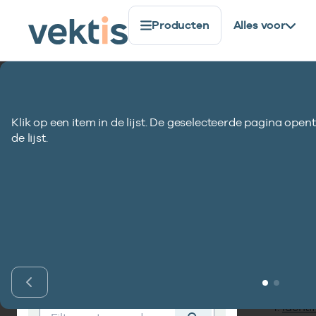
Producten
Alles voor
Standaardisatie
Coderegister
COD903-VEKT
Klik op een item in de lijst. De geselecteerde pagina opent
COD903-VEKT Soor
de lijst.
Inho
Vind codelijst
Identif
Vind codelijst