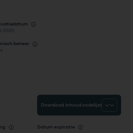
icatiedatum
3-2020
nisch beheer
is
Download inhoud codelijst
ang
Datum expiratie