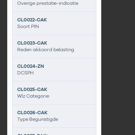
Overige prestatie-indicatie
CL0022-CAK
Soort PIN
CL0023-CAK
Reden akkoord belasting
CL0024-ZN
DCSPH
CL0025-CAK
Wlz Categorie
CL0026-CAK
Type Begunstigde