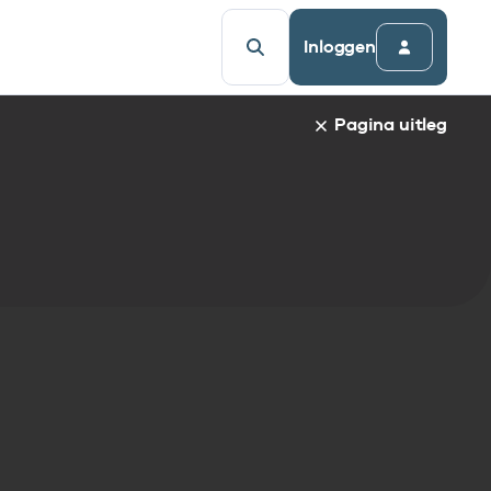
Inloggen
Pagina uitleg
fieke pagina staat de naam van het gekozen item en de i
ct naar een bepaalde paragraaf te gaan, klik op de parag
e informatie.
elijsten:
delijst
st
tandaarden