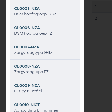
1
CL0005-NZA
DSM hoofdgroep GGZ
2
CL0006-NZA
DSM hoofdgroep FZ
CL0007-NZA
Zorgvraagtype GGZ
CL0008-NZA
Zorgvraagtype FZ
CL0009-NZA
GB-ggz Profiel
CL0010-NICT
Aanduiding bij nummer