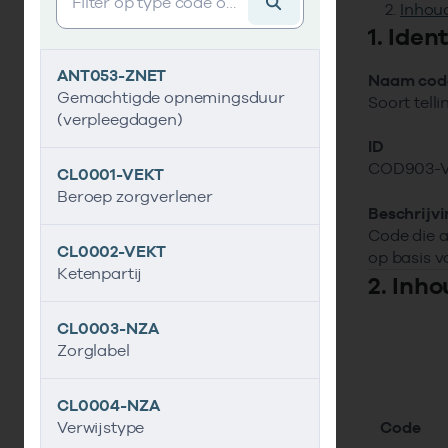
Inhoud
1. Iden
ANT053-ZNET
Naam code
Gemachtigde opnemingsduur
Soort telli
(verpleegdagen)
ID
COD903-
CL0001-VEKT
Beroep zorgverlener
Beschrijv
Code die 
CL0002-VEKT
op basis va
Ketenpartij
2. Inho
CL0003-NZA
Zorglabel
CL0004-NZA
Code
Verwijstype