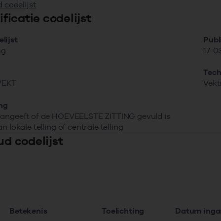
 codelijst
tificatie codelijst
lijst
Publ
ng
17-0
Tech
VEKT
Vekt
ing
aangeeft of de HOEVEELSTE ZITTING gevuld is
n lokale telling of centrale telling
ud codelijst
Betekenis
Toelichting
Datum ing