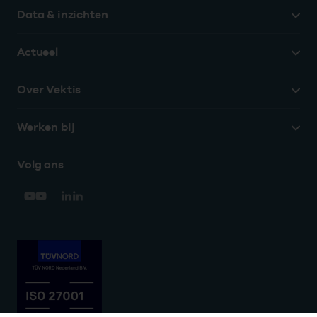
Data & inzichten
Actueel
Over Vektis
Werken bij
Volg ons