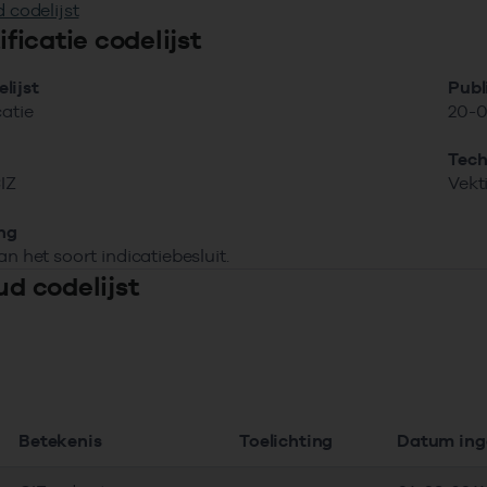
 codelijst
tificatie codelijst
lijst
Publ
catie
20-0
Tech
IZ
Vekt
ing
an het soort indicatiebesluit.
ud codelijst
Betekenis
Toelichting
Datum in