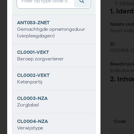
Inhoud
1. Iden
ANT053-ZNET
Naam code
Gemachtigde opnemingsduur
Soort indi
(verpleegdagen)
ID
COD169-C
CL0001-VEKT
Beroep zorgverlener
Beschrijv
Indicatie v
CL0002-VEKT
2. Inho
Ketenpartij
CL0003-NZA
Zorglabel
Code
CL0004-NZA
Verwijstype