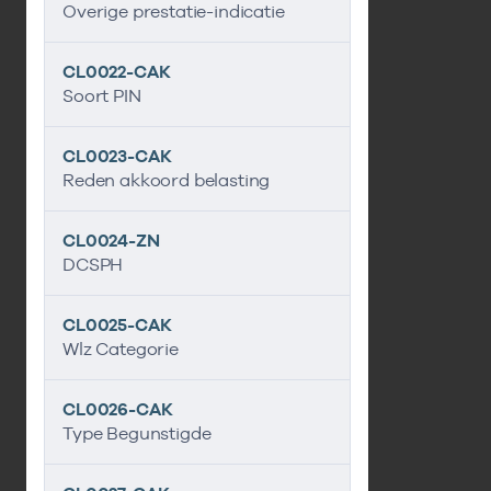
Overige prestatie-indicatie
CL0022-CAK
Soort PIN
CL0023-CAK
Reden akkoord belasting
CL0024-ZN
DCSPH
CL0025-CAK
Wlz Categorie
CL0026-CAK
Type Begunstigde