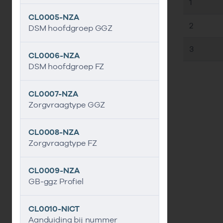
1
CL0005-NZA
2
DSM hoofdgroep GGZ
3
CL0006-NZA
DSM hoofdgroep FZ
CL0007-NZA
Zorgvraagtype GGZ
CL0008-NZA
Zorgvraagtype FZ
CL0009-NZA
GB-ggz Profiel
CL0010-NICT
Aanduiding bij nummer