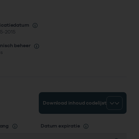
icatiedatum
5-2015
nisch beheer
is
Download inhoud codelijst
gang
Datum expiratie