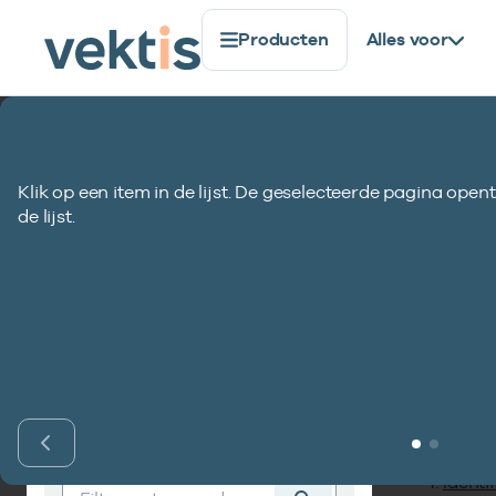
Producten
Alles voor
Standaardisatie
Coderegister
COD169-CIZ
Klik op een item in de lijst. De geselecteerde pagina opent
COD169-CIZ Soort
de lijst.
Inho
Vind codelijst
Identif
Vind codelijst