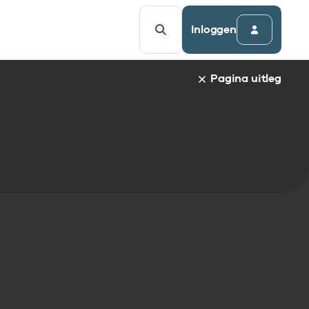
Inloggen
Pagina uitleg
fieke pagina staat de naam van het gekozen item en de i
ct naar een bepaalde paragraaf te gaan, klik op de parag
e informatie.
elijsten:
delijst
st
tandaarden