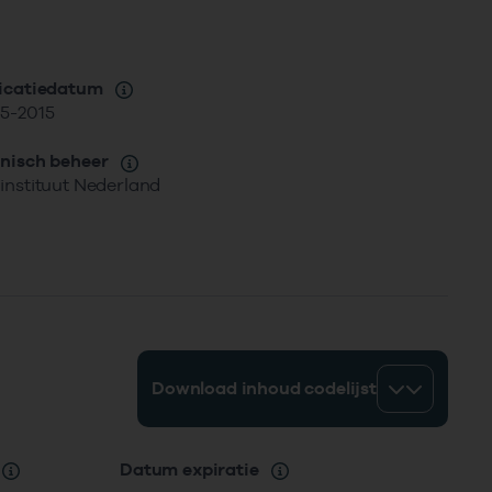
icatiedatum
5-2015
nisch beheer
instituut Nederland
Download inhoud codelijst
g
Datum expiratie