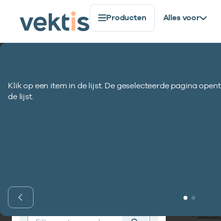
Producten
Alles voor
Standaardisatie
Coderegister
COD505-VEKT
Klik op een item in de lijst. De geselecteerde pagina opent
COD505-VEKT Code
de lijst.
Inho
Vind codelijst
Identif
Vind codelijst