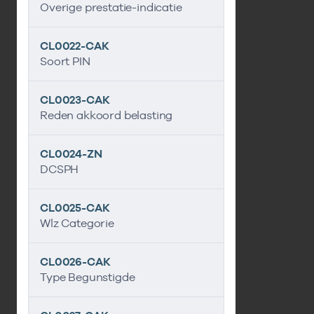
Overige prestatie-indicatie
CL0022-CAK
Soort PIN
CL0023-CAK
Reden akkoord belasting
CL0024-ZN
DCSPH
CL0025-CAK
Wlz Categorie
CL0026-CAK
Type Begunstigde