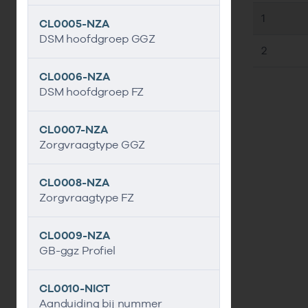
1
CL0005-NZA
DSM hoofdgroep GGZ
2
CL0006-NZA
DSM hoofdgroep FZ
CL0007-NZA
Zorgvraagtype GGZ
CL0008-NZA
Zorgvraagtype FZ
CL0009-NZA
GB-ggz Profiel
CL0010-NICT
Aanduiding bij nummer