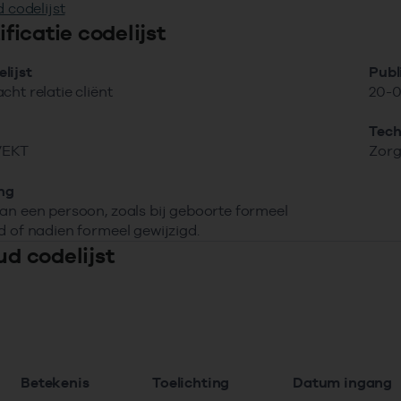
 codelijst
tificatie codelijst
lijst
Publ
cht relatie cliënt
20-0
Tech
VEKT
Zorg
ing
an een persoon, zoals bij geboorte formeel
d of nadien formeel gewijzigd.
ud codelijst
Betekenis
Toelichting
Datum ingan