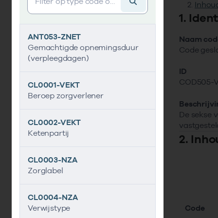
Inhoud
1. Iden
ANT053-ZNET
Naam code
Gemachtigde opnemingsduur
Code gesla
(verpleegdagen)
ID
COD505-
CL0001-VEKT
Beroep zorgverlener
Beschrijv
De sekse v
CL0002-VEKT
vastgestel
Ketenpartij
2. Inho
CL0003-NZA
Zorglabel
CL0004-NZA
Code
Verwijstype