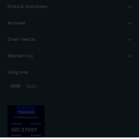
Data & inzichten
Actueel
Over Vektis
Werken bij
Volg ons