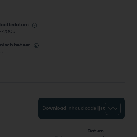
icatiedatum
2-2005
nisch beheer
is
Download inhoud codelijst
Datum