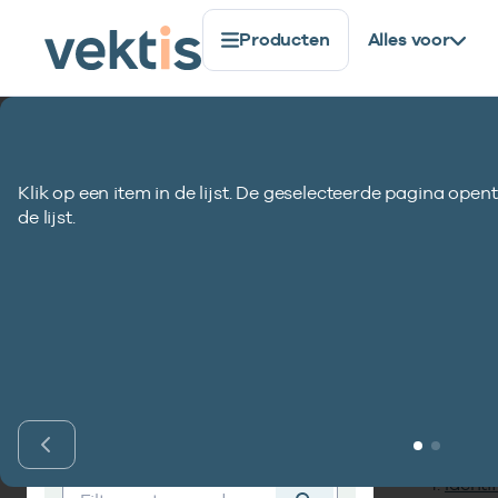
Producten
Alles voor
Standaardisatie
Coderegister
COD730-VEK1
Klik op een item in de lijst. De geselecteerde pagina opent
COD730-VEK1 Code
de lijst.
Inho
Vind codelijst
Identif
Vind codelijst