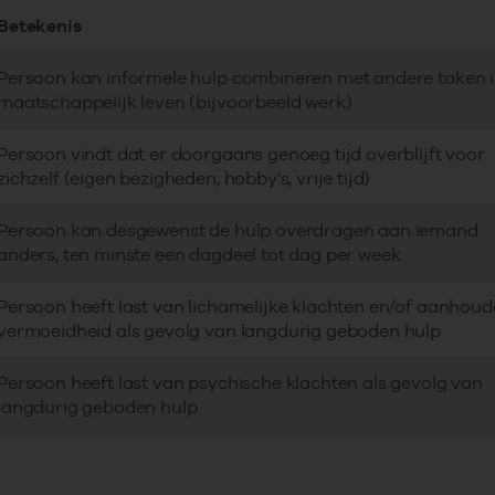
Betekenis
Persoon kan informele hulp combineren met andere taken i
maatschappelijk leven (bijvoorbeeld werk)
Persoon vindt dat er doorgaans genoeg tijd overblijft voor
zichzelf (eigen bezigheden, hobby's, vrije tijd)
Persoon kan desgewenst de hulp overdragen aan iemand
anders, ten minste een dagdeel tot dag per week
Persoon heeft last van lichamelijke klachten en/of aanhou
vermoeidheid als gevolg van langdurig geboden hulp
Persoon heeft last van psychische klachten als gevolg van
langdurig geboden hulp