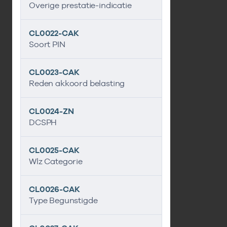
Overige prestatie-indicatie
CL0022-CAK
Soort PIN
CL0023-CAK
Reden akkoord belasting
CL0024-ZN
DCSPH
CL0025-CAK
Wlz Categorie
CL0026-CAK
Type Begunstigde