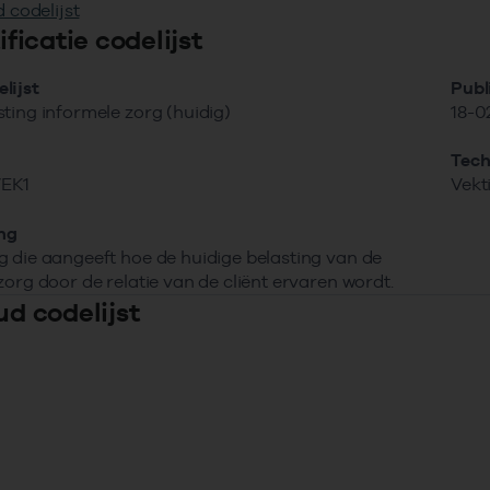
 codelijst
tificatie codelijst
lijst
Publ
ting informele zorg (huidig)
18-0
Tech
EK1
Vekt
ing
 die aangeeft hoe de huidige belasting van de
zorg door de relatie van de cliënt ervaren wordt.
ud codelijst