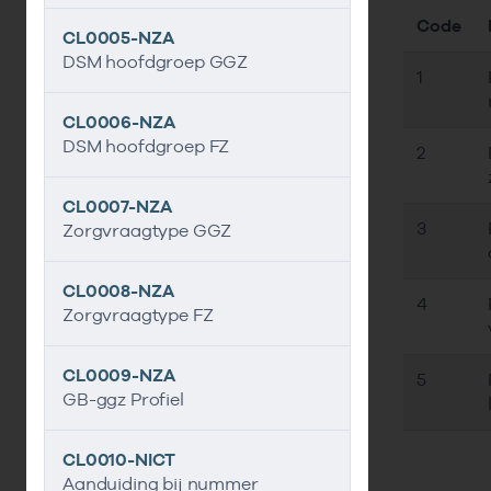
Code
CL0005-NZA
DSM hoofdgroep GGZ
1
CL0006-NZA
DSM hoofdgroep FZ
2
CL0007-NZA
3
Zorgvraagtype GGZ
CL0008-NZA
4
Zorgvraagtype FZ
CL0009-NZA
5
GB-ggz Profiel
CL0010-NICT
Aanduiding bij nummer