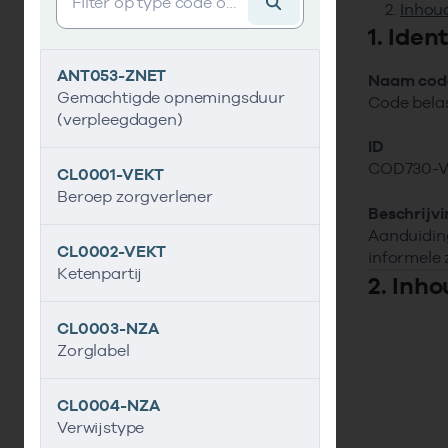
Inhoud
1. Iden
ANT053-ZNET
Naam code
Gemachtigde opnemingsduur
Code belas
(verpleegdagen)
ID
COD730-V
CL0001-VEKT
Beroep zorgverlener
Beschrijv
Aanduiding
CL0002-VEKT
informele 
Ketenpartij
2. Inho
CL0003-NZA
Zorglabel
CL0004-NZA
Verwijstype